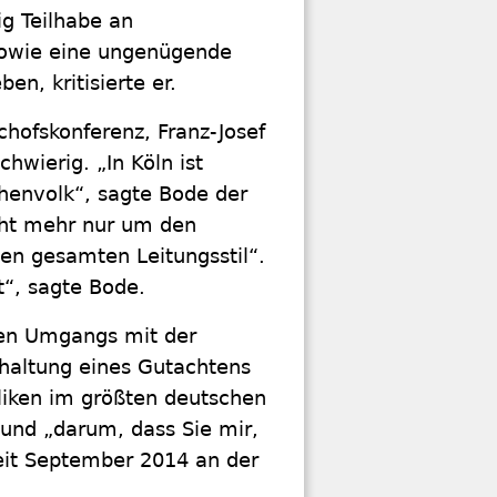
g Teilhabe an
sowie eine ungenügende
n, kritisierte er.
chofskonferenz, Franz-Josef
hwierig. „In Köln ist
henvolk“, sagte Bode der
cht mehr nur um den
n gesamten Leitungsstil“.
t“, sagte Bode.
ven Umgangs mit der
khaltung eines Gutachtens
holiken im größten deutschen
 und „darum, dass Sie mir,
eit September 2014 an der