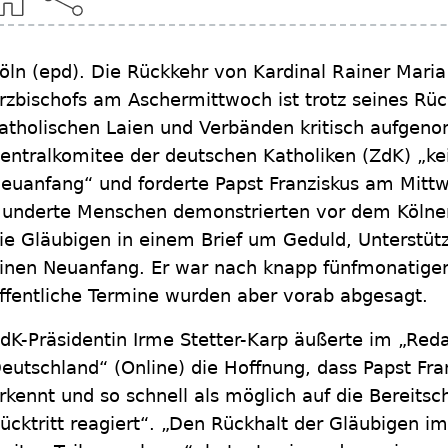
öln
(epd)
.
Die Rückkehr von Kardinal Rainer Maria
rzbischofs am Aschermittwoch ist trotz seines Rüc
atholischen Laien und Verbänden kritisch aufgen
entralkomitee der deutschen Katholiken (ZdK) „kei
euanfang“ und forderte Papst Franziskus am Mitt
underte Menschen demonstrierten vor dem Kölner
ie Gläubigen in einem Brief um Geduld, Unterstüt
inen Neuanfang. Er war nach knapp fünfmonatiger
ffentliche Termine wurden aber vorab abgesagt.
dK-Präsidentin Irme Stetter-Karp äußerte im „Red
eutschland“ (Online) die Hoffnung, dass Papst Fra
rkennt und so schnell als möglich auf die Bereitsc
ücktritt reagiert“. „Den Rückhalt der Gläubigen im