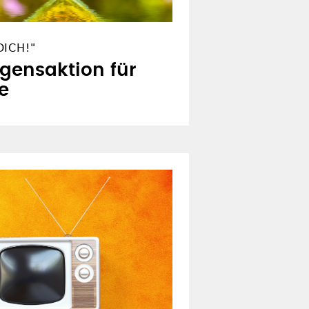
ICH!"
egensaktion für
e