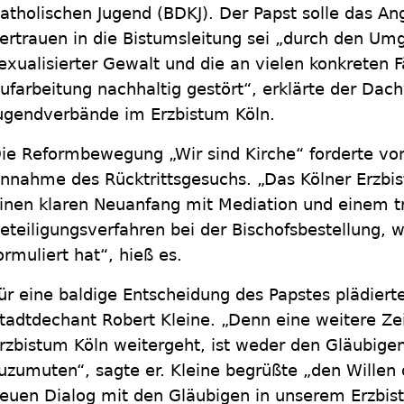
atholischen Jugend (BDKJ). Der Papst solle das 
ertrauen in die Bistumsleitung sei „durch den Um
exualisierter Gewalt und die an vielen konkreten 
ufarbeitung nachhaltig gestört“, erklärte der Dac
ugendverbände im Erzbistum Köln.
ie Reformbewegung „Wir sind Kirche“ forderte von 
nnahme des Rücktrittsgesuchs. „Das Kölner Erzbis
inen klaren Neuanfang mit Mediation und einem t
eteiligungsverfahren bei der Bischofsbestellung, 
ormuliert hat“, hieß es.
ür eine baldige Entscheidung des Papstes plädiert
tadtdechant Robert Kleine. „Denn eine weitere Zei
rzbistum Köln weitergeht, ist weder den Gläubige
uzumuten“, sagte er. Kleine begrüßte „den Willen d
euen Dialog mit den Gläubigen in unserem Erzbis