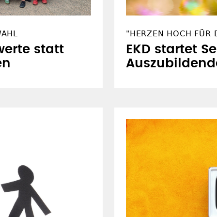
WAHL
"HERZEN HOCH FÜR D
erte statt
EKD startet S
en
Auszubildend