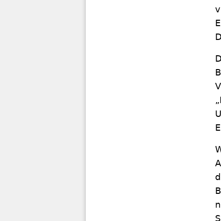
v
E
D
D
B
V
„
U
E
W
A
d
B
n
S