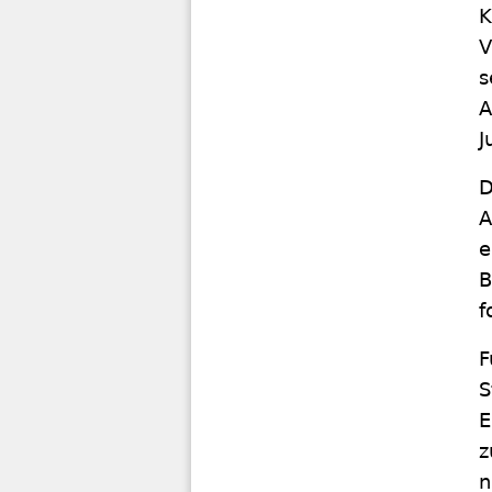
K
V
s
A
J
D
A
e
B
f
F
S
E
z
n