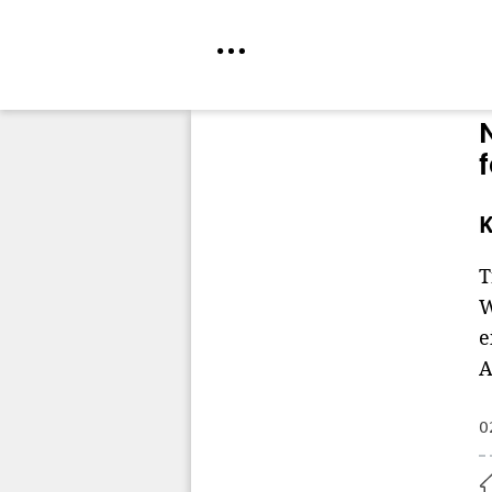
Direkt
zum
Inhalt
K
T
W
e
A
0
Home