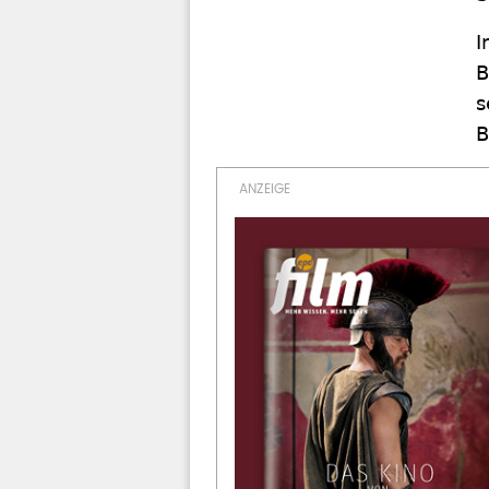
I
B
s
B