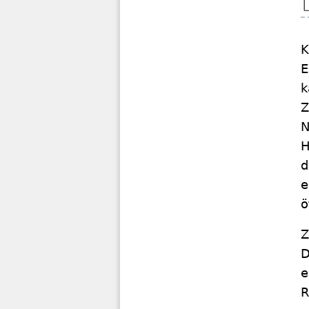
K
E
k
Z
N
H
d
e
ö
Z
D
e
R