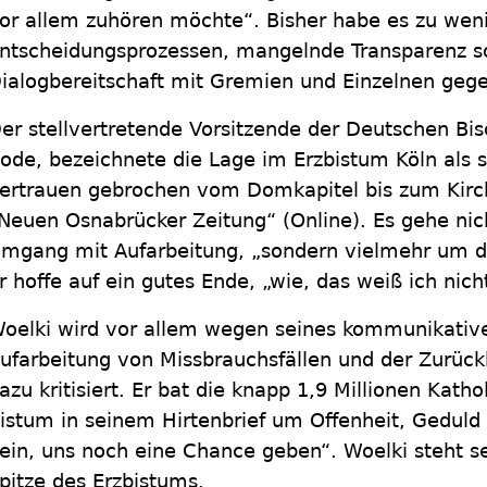
or allem zuhören möchte“. Bisher habe es zu weni
ntscheidungsprozessen, mangelnde Transparenz 
ialogbereitschaft mit Gremien und Einzelnen gegebe
er stellvertretende Vorsitzende der Deutschen Bis
ode, bezeichnete die Lage im Erzbistum Köln als sc
ertrauen gebrochen vom Domkapitel bis zum Kirc
Neuen Osnabrücker Zeitung“ (Online). Es gehe ni
mgang mit Aufarbeitung, „sondern vielmehr um de
r hoffe auf ein gutes Ende, „wie, das weiß ich nich
oelki wird vor allem wegen seines kommunikati
ufarbeitung von Missbrauchsfällen und der Zurüc
azu kritisiert. Er bat die knapp 1,9 Millionen Kat
istum in seinem Hirtenbrief um Offenheit, Geduld
ein, uns noch eine Chance geben“. Woelki steht s
pitze des Erzbistums.