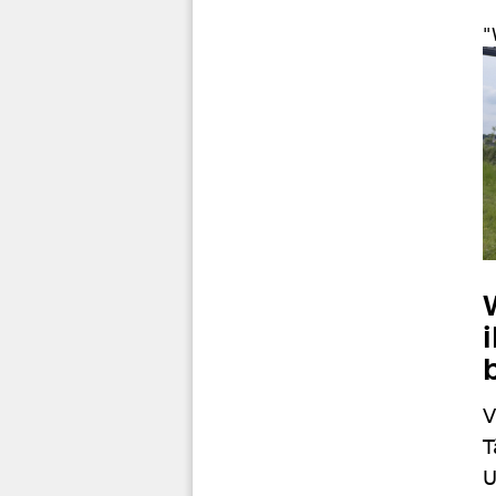
"
V
T
U