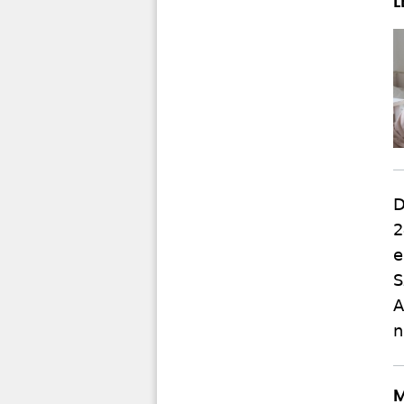
D
2
e
S
A
n
M