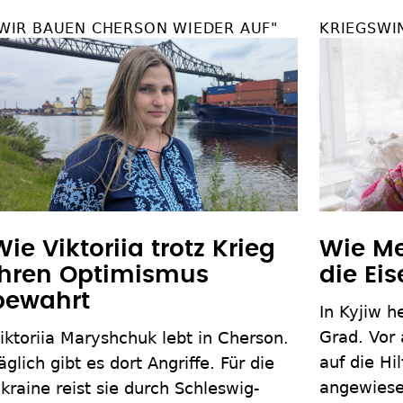
WIR BAUEN CHERSON WIEDER AUF"
KRIEGSWI
Wie Viktoriia trotz Krieg
Wie Me
ihren Optimismus
die Ei
bewahrt
In Kyjiw h
Grad. Vor
iktoriia Maryshchuk lebt in Cherson.
auf die Hil
äglich gibt es dort Angriffe. Für die
angewiesen
kraine reist sie durch Schleswig-