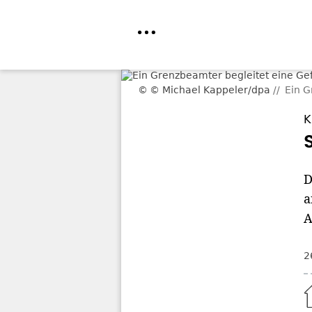
Direkt
© Michael Kappeler/dpa
Ein G
zum
Inhalt
K
D
a
A
2
Home