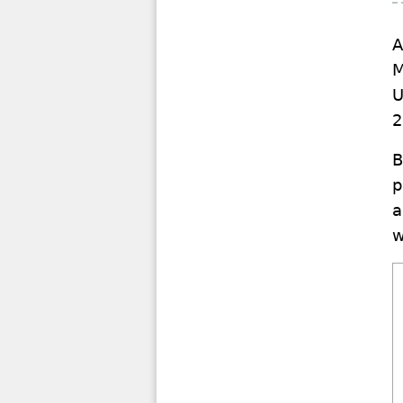
A
M
U
2
B
p
a
w