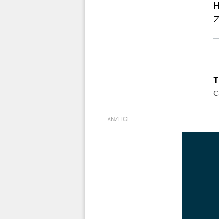
H
Z
C