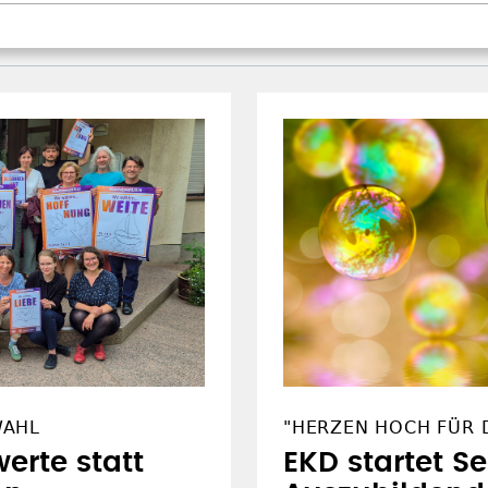
WAHL
"HERZEN HOCH FÜR D
erte statt
EKD startet S