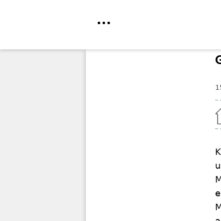
Direkt
zum
Inhalt
1
Home
K
u
M
e
M
a