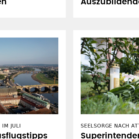
en
Auszubildend
IM JULI
SEELSORGE NACH AT
sflugstipps
Superintende