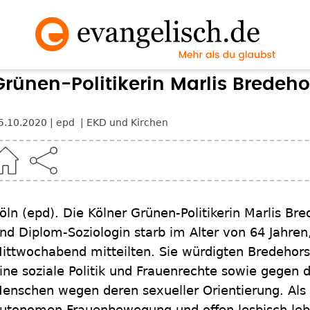
Grünen-Politikerin Marlis Bredeho
5.10.2020
epd
EKD und Kirchen
öln (epd). Die Kölner Grünen-Politikerin Marlis Brede
nd Diplom-Soziologin starb im Alter von 64 Jahre
ittwochabend mitteilten. Sie würdigten Bredehorst 
ine soziale Politik und Frauenrechte sowie gegen 
enschen wegen deren sexueller Orientierung. Als kri
utonomen Frauenbewegung und offen lesbisch leb