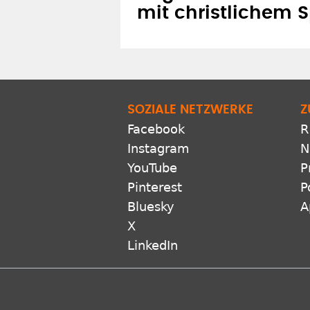
mit christlichem Sp
SOZIALE NETZWERKE
Z
Facebook
R
Instagram
N
YouTube
P
Pinterest
P
Bluesky
A
X
LinkedIn