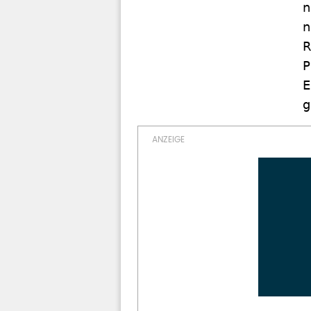
n
n
R
P
E
g