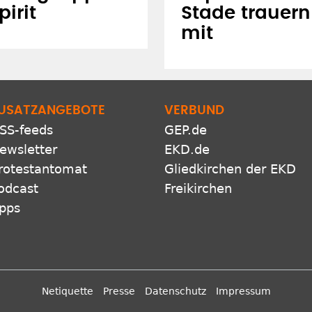
irit
Stade trauern
mit
USATZANGEBOTE
VERBUND
SS-feeds
GEP.de
ewsletter
EKD.de
rotestantomat
Gliedkirchen der EKD
odcast
Freikirchen
pps
Netiquette
Presse
Datenschutz
Impressum