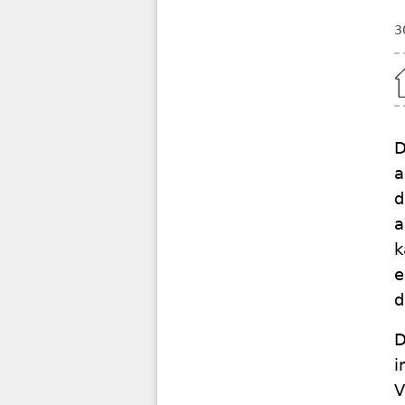
3
Home
D
a
d
a
k
e
d
D
i
V