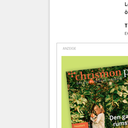
L
ö
E