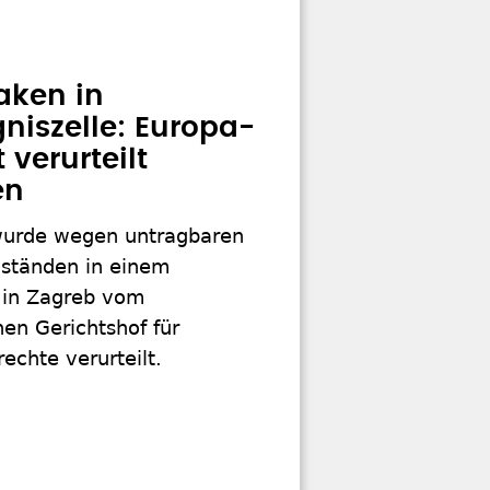
aken in
niszelle: Europa-
 verurteilt
en
wurde wegen untragbaren
ständen in einem
 in Zagreb vom
en Gerichtshof für
chte verurteilt.