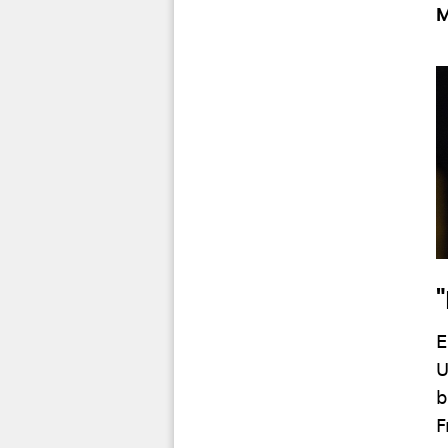
M
E
U
b
F