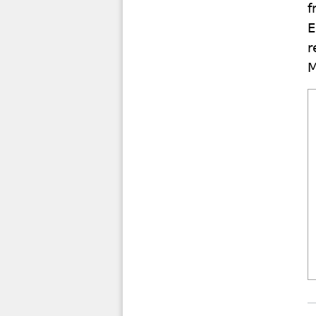
f
E
r
M