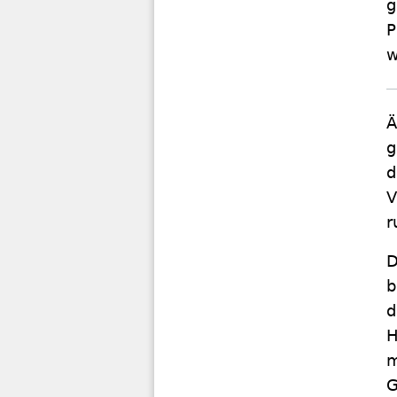
g
P
w
Ä
g
d
V
r
D
b
d
H
m
G