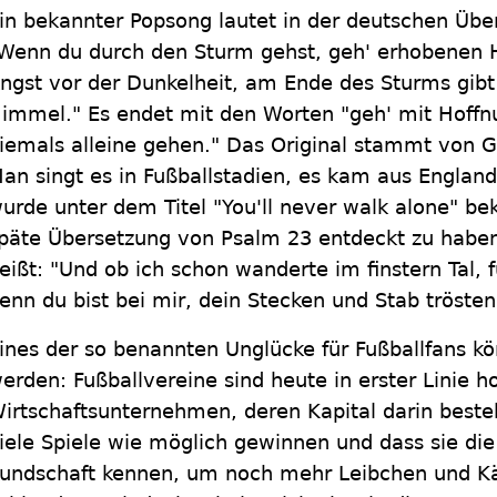
in bekannter Popsong lautet in der deutschen Übe
Wenn du durch den Sturm gehst, geh' erhobenen 
ngst vor der Dunkelheit, am Ende des Sturms gibt
immel." Es endet mit den Worten "geh' mit Hoffn
iemals alleine gehen." Das Original stammt von 
an singt es in Fußballstadien, es kam aus Engla
urde unter dem Titel "You'll never walk alone" be
päte Übersetzung von Psalm 23 entdeckt zu haben
eißt: "Und ob ich schon wanderte im finstern Tal, f
enn du bist bei mir, dein Stecken und Stab trösten
ines der so benannten Unglücke für Fußballfans k
erden: Fußballvereine sind heute in erster Linie ho
irtschaftsunternehmen, deren Kapital darin besteh
iele Spiele wie möglich gewinnen und dass sie die
undschaft kennen, um noch mehr Leibchen und K