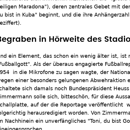
eiligen Maradona"), deren zentrales Gebet mit de
u bist in Kuba" beginnt, und die ihre Anhängerzah
eziffert).
Begraben in Hörweite des Stadi
nd ein Element, das schon ein wenig älter ist, ist 
Fußballgott". Als der überaus engagierte Fußball
954 in die Mikrofone zu sagen wagte, der National
egen einer besonders gelungenen Abwehraktion ei
chaltete sich damals noch Bundespräsident Heuss 
immermann solle sich, bitteschön, für diese Aussa
challplatte, auf der die Reportage veröffentlicht w
olgerichtig herausredigiert worden. Von Zimmerman
m Nachhinein ein unverfängliches "Toni, du bist Go
ineingesprochen.