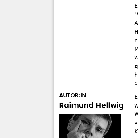
E
"
A
H
n
M
w
s
h
d
AUTOR:IN
E
Raimund Hellwig
w
W
v
K