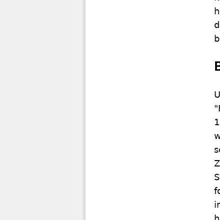
h
d
b
U
"
1
w
s
Z
S
f
i
h