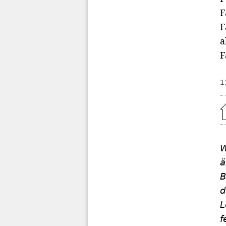
F
F
a
F
1
Home
W
ä
B
d
L
f