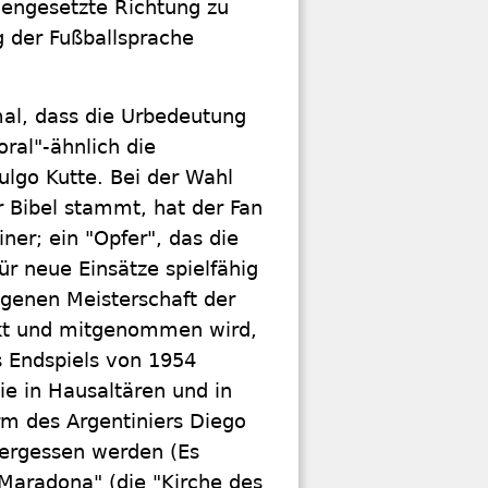
gengesetzte Richtung zu
 der Fußballsprache
rmal, dass die Urbedeutung
oral"-ähnlich die
ulgo Kutte. Bei der Wahl
r Bibel stammt, hat der Fan
er; ein "Opfer", das die
ür neue Einsätze spielfähig
ngenen Meisterschaft der
ackt und mitgenommen wird,
 Endspiels von 1954
die in Hausaltären und in
rm des Argentiniers Diego
vergessen werden (Es
 Maradona" (die "Kirche des