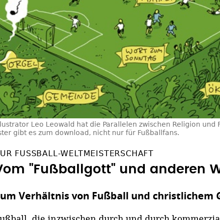
llustrator Leo Leowald hat die Parallelen zwischen Religion und Fu
ster gibt es zum download, nicht nur für Fußballfans.
UR FUSSBALL-WELTMEISTERSCHAFT
Vom "Fußballgott" und anderen 
um Verhältnis von Fußball und christlichem
ußball, die inzwischen durch und durch kommerziali