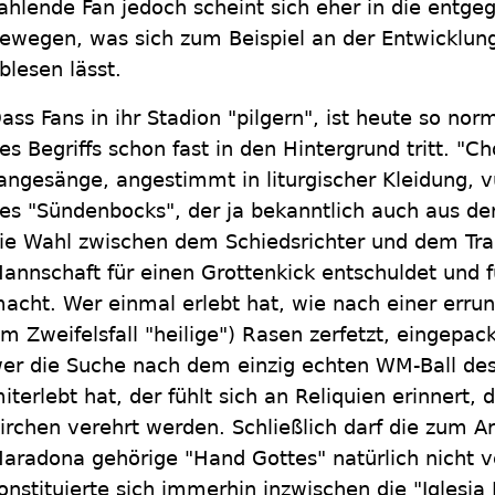
ahlende Fan jedoch scheint sich eher in die entge
ewegen, was sich zum Beispiel an der Entwicklung
blesen lässt.
ass Fans in ihr Stadion "pilgern", ist heute so no
es Begriffs schon fast in den Hintergrund tritt. "Ch
angesänge, angestimmt in liturgischer Kleidung, v
es "Sündenbocks", der ja bekanntlich auch aus de
ie Wahl zwischen dem Schiedsrichter und dem Train
annschaft für einen Grottenkick entschuldet und f
acht. Wer einmal erlebt hat, wie nach einer erru
im Zweifelsfall "heilige") Rasen zerfetzt, eingep
er die Suche nach dem einzig echten WM-Ball des
iterlebt hat, der fühlt sich an Reliquien erinnert, 
irchen verehrt werden. Schließlich darf die zum A
aradona gehörige "Hand Gottes" natürlich nicht 
onstituierte sich immerhin inzwischen die "Iglesia