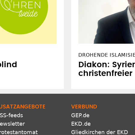
DROHENDE ISLAMISI
blind
Diakon: Syrie
christenfreie
USATZANGEBOTE
VERBUND
SS-feeds
GEP.de
ewsletter
EKD.de
rotestantomat
Gliedkirchen der EKD