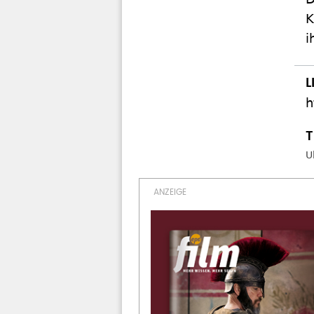
K
i
h
U