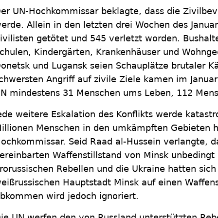
er UN-Hochkommissar beklagte, dass die Zivilbev
erde. Allein in den letzten drei Wochen des Janua
ivilisten getötet und 545 verletzt worden. Bushalt
chulen, Kindergärten, Krankenhäuser und Wohnge
onetsk und Lugansk seien Schauplätze brutaler K
chwersten Angriff auf zivile Ziele kamen im Januar
N mindestens 31 Menschen ums Leben, 112 Mensc
ede weitere Eskalation des Konflikts werde katastr
illionen Menschen in den umkämpften Gebieten h
ochkommissar. Seid Raad al-Hussein verlangte, da
ereinbarten Waffenstillstand von Minsk unbedingt e
rorussischen Rebellen und die Ukraine hatten sic
eißrussischen Hauptstadt Minsk auf einen Waffenst
bkommen wird jedoch ignoriert.
ie UN werfen den von Russland unterstützten Reb