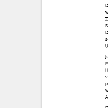
D
w
Z
S
D
s
U
J
M
H
v
p
w
A
D