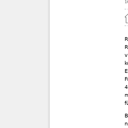
1
Home
R
R
v
k
E
F
4
m
f
B
n