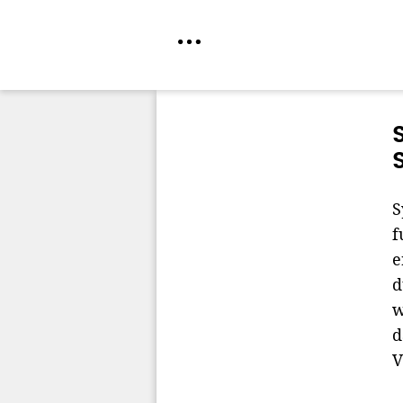
Direkt
zum
Inhalt
S
f
e
d
w
d
V