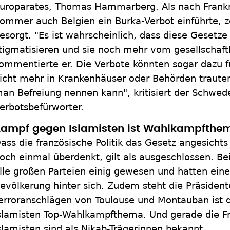
uroparates, Thomas Hammarberg. Als nach Frank
ommer auch Belgien ein Burka-Verbot einführte, ze
esorgt. "Es ist wahrscheinlich, dass diese Gesetze
tigmatisieren und sie noch mehr vom gesellschaft
ommentierte er. Die Verbote könnten sogar dazu f
icht mehr in Krankenhäuser oder Behörden trauten.
an Befreiung nennen kann", kritisiert der Schwede
erbotsbefürworter.
ampf gegen Islamisten ist Wahlkampfthe
ass die französische Politik das Gesetz angesichts
och einmal überdenkt, gilt als ausgeschlossen. Be
lle großen Parteien einig gewesen und hatten eine
evölkerung hinter sich. Zudem steht die Präsiden
erroranschlägen von Toulouse und Montauban ist 
slamisten Top-Wahlkampfthema. Und gerade die Fr
slamisten sind als Nikab-Trägerinnen bekannt.