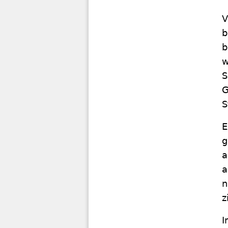
V
b
b
w
S
G
S
E
g
a
a
n
z
I