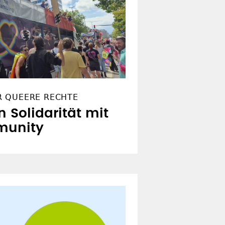
R QUEERE RECHTE
n Solidarität mit
munity