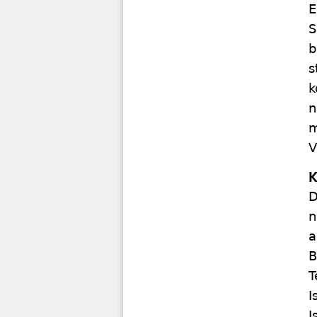
E
S
b
s
k
n
m
V
K
D
n
a
B
T
I
I