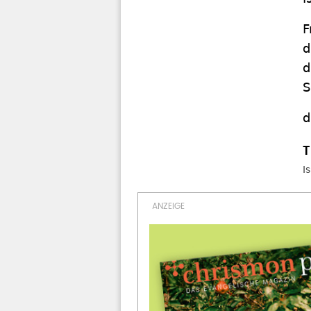
F
d
d
S
d
I