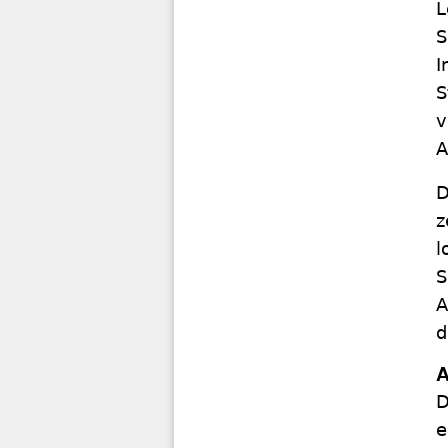
L
S
I
S
v
A
D
z
l
S
A
d
A
D
e