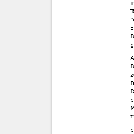
i
T
"
d
B
g
A
B
z
F
D
e
M
t
e