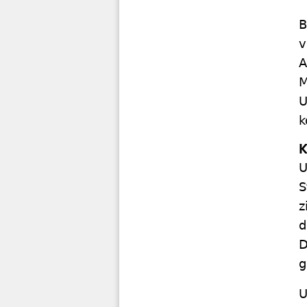
B
v
A
M
U
K
U
S
z
d
D
g
U