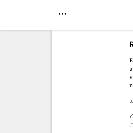
Direkt
zum
Inhalt
E
a
v
n
0
Home