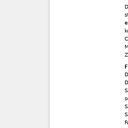
D
s
e
k
C
M
Z
F
D
D
S
s
S
S
F