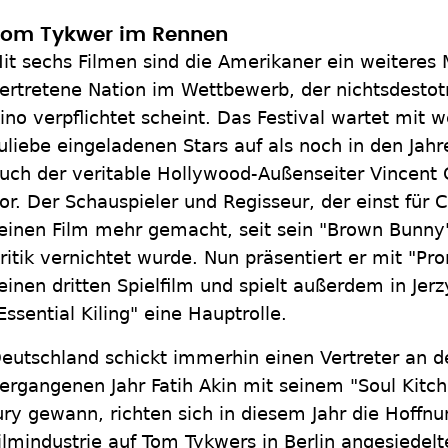
om Tykwer im Rennen
it sechs Filmen sind die Amerikaner ein weiteres 
ertretene Nation im Wettbewerb, der nichtsdesto
ino verpflichtet scheint. Das Festival wartet mit
uliebe eingeladenen Stars auf als noch in den Jahre
uch der veritable Hollywood-Außenseiter Vincent 
or. Der Schauspieler und Regisseur, der einst für 
einen Film mehr gemacht, seit sein "Brown Bunny
ritik vernichtet wurde. Nun präsentiert er mit "Pr
einen dritten Spielfilm und spielt außerdem in Jerz
Essential Kiling" eine Hauptrolle.
eutschland schickt immerhin einen Vertreter an 
ergangenen Jahr Fatih Akin mit seinem "Soul Kitch
ury gewann, richten sich in diesem Jahr die Hoffn
ilmindustrie auf Tom Tykwers in Berlin angesiedelt