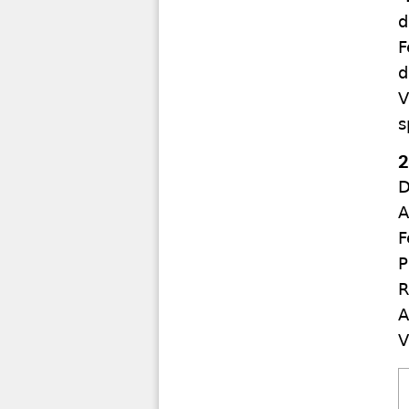
d
F
d
V
s
2
D
A
F
P
R
A
V