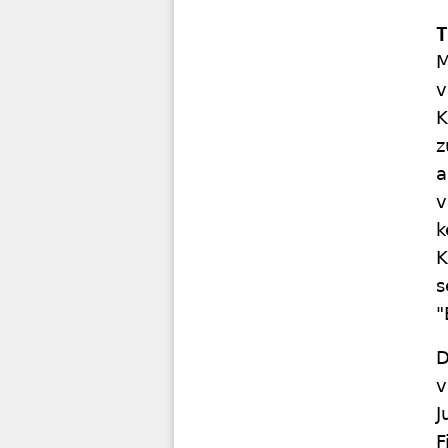
T
M
v
K
z
a
v
k
K
s
"
D
v
J
F