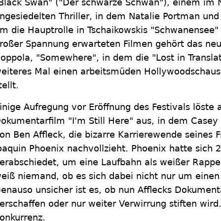
Black Swan" ("Der schwarze Schwan"), einem im N
ngesiedelten Thriller, in dem Natalie Portman und
m die Hauptrolle in Tschaikowskis "Schwanensee" 
roßer Spannung erwarteten Filmen gehört das ne
oppola, "Somewhere", in dem die "Lost in Translat
eiteres Mal einen arbeitsmüden Hollywoodschausp
tellt.
inige Aufregung vor Eröffnung des Festivals löste
okumentarfilm "I'm Still Here" aus, in dem Casey 
on Ben Affleck, die bizarre Karrierewende seines
oaquin Phoenix nachvollzieht. Phoenix hatte sich 
erabschiedet, um eine Laufbahn als weißer Rapper
eiß niemand, ob es sich dabei nicht nur um einen
enauso unsicher ist es, ob nun Afflecks Dokumenta
erschaffen oder nur weiter Verwirrung stiften wird. 
onkurrenz.