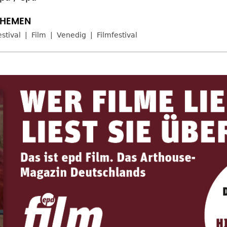
estival
Film
Venedig
Filmfestival