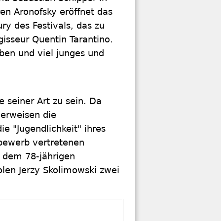
en Aronofsky eröffnet das
ry des Festivals, das zu
gisseur Quentin Tarantino.
ben und viel junges und
e seiner Art zu sein. Da
verweisen die
ie "Jugendlichkeit" ihres
bewerb vertretenen
t dem 78-jährigen
len Jerzy Skolimowski zwei