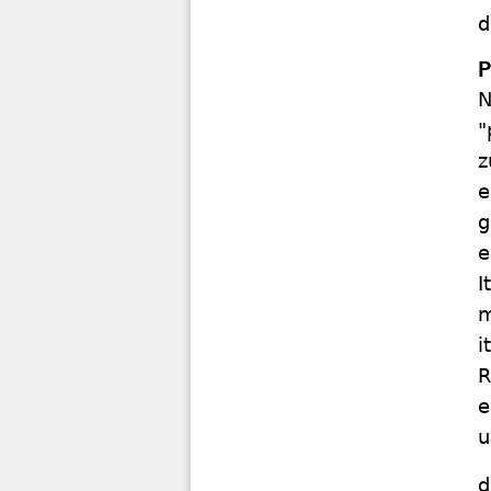
d
P
N
"
z
e
g
e
I
m
i
R
e
u
d