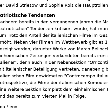
er David Striesow und Sophie Rois die Hauptrollen
atriotische Tendenzen
achdem bereits in den vergangenen Jahren die Mo
patriotischen" Tendenzen kritisiert wurde, hat man a
um Trotz den Anteil der italienischen Filme im 
rhöht. Neben vier Filmen im Wettbewerb gibt es 1
ezeigt werden, darunter Werke von Marco Bellocch
inheimischen Zeitungen verkündeten bereits ironis
taliener", denn auch in der Nebensektion "Orrizont
it italienischer Beteiligung vertreten, daneben g
talienischen Film gewidmeten "Controcampo italia
etrospektive, die Filme der italienischen Komödie
ine weitere Sektion komplett dem einheimischen 
nd das bereits zum vierten Mal in Folge.
pa / epd