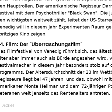
en Hauptrollen. Der amerikanische Regisseur Darr
estival mit dem Psychothriller "Black Swan". Die Ju
en wichtigsten weltweit zählt, leitet der US-Starre
enedig will in diesem Jahr Experimenten Raum ge
pritziges Kino zeigen.
4. Film: Der "Überraschungsfilm"
as Filmfestival von Venedig rühmt sich, das ältest
lter aber immer auch als Bürde angesehen wird, 
estivalmacher in diesem Jahr besonders stolz auf d
rogramms. Der Altersdurchschnitt der 23 im Wett
egisseure liegt bei 47 Jahren, und das, obwohl mi
merikaner Monte Hellman und dem 72-jährigen Po
eteranen weit jenseits des Rentenalters antreten.