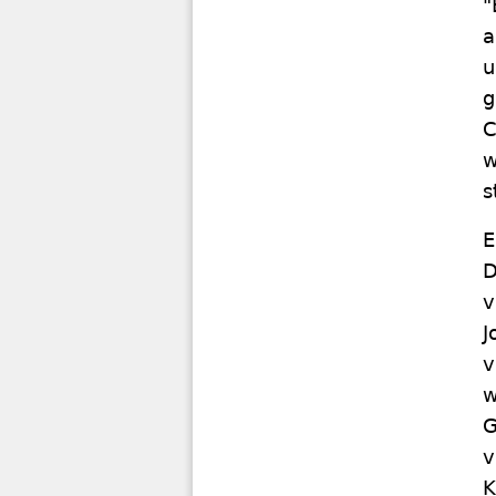
"
a
u
g
C
w
s
E
D
v
J
v
w
G
v
K