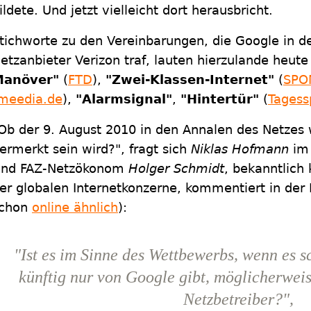
ildete. Und jetzt vielleicht dort herausbricht.
tichworte zu den Vereinbarungen, die Google in 
etzanbieter Verizon traf, lauten hierzulande heute
Manöver"
(
FTD
),
"Zwei-Klassen-Internet"
(
SPO
meedia.de
),
"Alarmsignal"
,
"Hintertür"
(
Tagess
Ob der 9. August 2010 in den Annalen des Netzes w
ermerkt sein wird?", fragt sich
Niklas Hofmann
im 
nd FAZ-Netzökonom
Holger Schmidt
, bekanntlich 
er globalen Internetkonzerne, kommentiert in der F
chon
online ähnlich
):
"Ist es im Sinne des Wettbewerbs, wenn es s
künftig nur von Google gibt, möglicherwei
Netzbetreiber?",