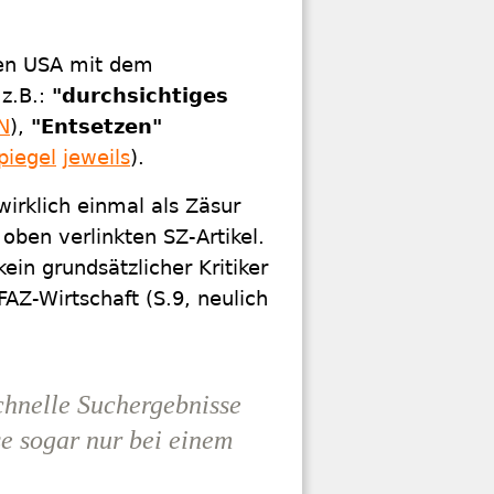
den USA mit dem
 z.B.:
"durchsichtiges
N
),
"Entsetzen"
piegel
jeweils
).
irklich einmal als Zäsur
oben verlinkten SZ-Artikel.
kein grundsätzlicher Kritiker
AZ-Wirtschaft (S.9, neulich
chnelle Suchergebnisse
se sogar nur bei einem