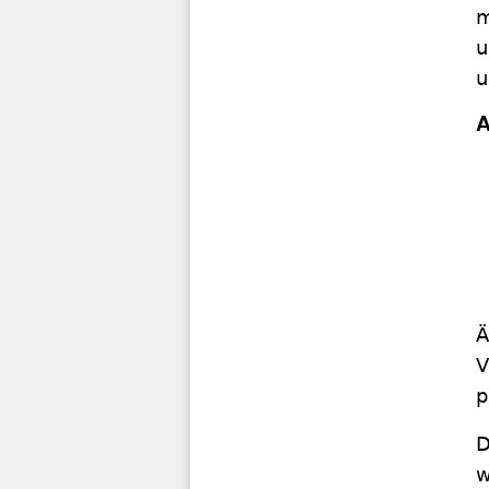
m
u
u
A
Ä
V
p
D
w