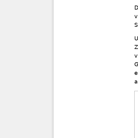
D
v
S
U
Z
v
G
e
a