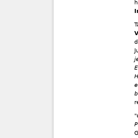
h
I
T
d
J
j
E
H
e
b
r
"
P
G