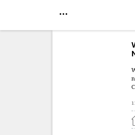
Direkt
zum
Inhalt
W
n
C
1
Home