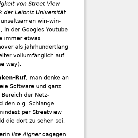
gkeit von Street View
k der Leibniz Universität
z unseltsamen win-win-
, in der Googles Youtube
die immer etwas
over als jahrhundertlang
iter vollumfänglich auf
he way).
aken-Ruf
, man denke an
reie Software und ganz
m Bereich der Netz-
d den o.g. Schlange
indest per Streetview
d die dort zu sehen sei.
terin
Ilse Aigner
dagegen