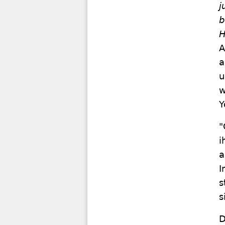
j
b
H
A
a
u
w
Y
"
i
a
I
s
s
D