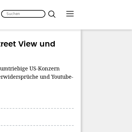
treet View und
r umtriebige US-Konzern
erwidersprüche und Youtube-