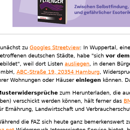
unächst zu
Googles Streetview
: In Wuppertal, ein
etroffenen deutschen Städte, habe "sich
vor dem
ebildet", weil dort Listen
ausliegen
, in denen Bür
GmbH,
ABC-Straße 19, 20354 Hamburg
, Widerspru
hrer Wohnungen oder Häuser
einlegen
können. Da
Musterwidersprüche
zum Herunterladen, die auc
ben) verschickt werden können, hält ferner das
B
ür Ernährung, Landwirtschaft und Verbraucherschut
ährend die FAZ sich heute ganz bemerkenswert zu
az.net
Widerspruch-Interessierten Service bietet, 