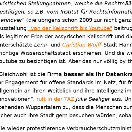
uristischen Stellungnahmen, welche die Rechtmäßi
estätigen, so z.B. vom Institut für Rechtsinformati
annover"
(die übrigens schon 2009 zur nicht gan
usstellung
"Von der Keilschrift bis Youtube"
beitrug
ls legitimer Erbe der assyrischen Keilschrift und 
nterschätzte
Lena
- und
Christian-Wulff
-Stadt Hann
ichtige Wissenschaftsstadt erschienen. Und die we
outube zu besichtigen ist. Aber das nur völlig by t
Gleichwohl ist die Firma
besser als ihr Datenkr
hr Engagement für offene Standards im Netz, für f
llgemein an ihren Weitblick und ihre Intelligenz i
nnovationen",
ruft in der TAZ
Julia Seeliger
aus. Un
tehenden Wuppertalern zu, dass die Menschen zum
icher auch ihre Stadt gern besuchen würden, sobal
ie wieder protestierende Verbraucherschutzminis