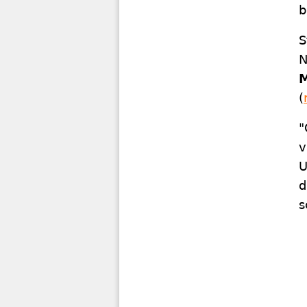
b
S
N
(
"
v
U
d
s