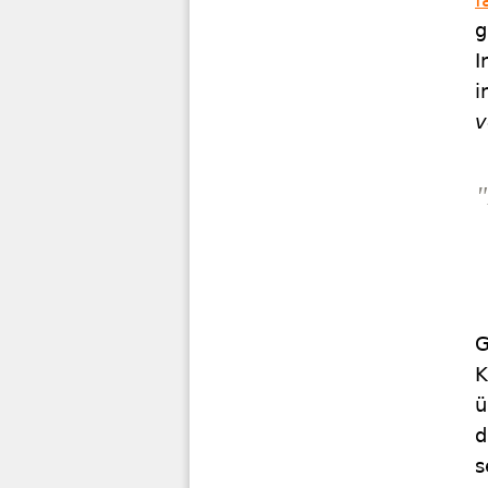
g
I
i
v
"
G
K
ü
d
s