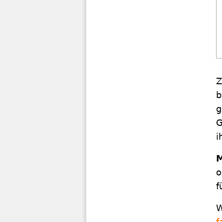
Z
b
g
i
o
f
W
f