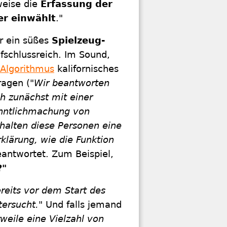
weise die
Erfassung der
er einwählt
."
r ein süßes
Spielzeug-
ufschlussreich. Im Sound,
Algorithmus
kalifornisches
ragen (
"Wir beantworten
h zunächst mit einer
enntlichmachung von
halten diese Personen eine
klärung, wie die Funktion
eantwortet. Zum Beispiel,
?"
reits vor dem Start des
tersucht."
Und falls jemand
rweile eine Vielzahl von