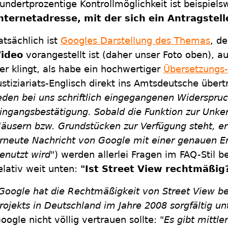
undertprozentige Kontrollmöglichkeit ist beispiels
nternetadresse, mit der sich ein Antragstell
atsächlich ist
Googles Darstellung des Themas
, de
Video
vorangestellt ist (daher unser Foto oben), a
er klingt, als habe ein hochwertiger
Übersetzungs-
ustiziariats-Englisch direkt ins Amtsdeutsche übert
eden bei uns schriftlich eingegangenen Widerspruc
ingangsbestätigung. Sobald die Funktion zur Unk
äusern bzw. Grundstücken zur Verfügung steht, er
rneute Nachricht von Google mit einer genauen Er
enutzt wird"
) werden allerlei Fragen im FAQ-Stil b
elativ weit unten:
"Ist Street View rechtmäßig
Google hat die Rechtmäßigkeit von Street View be
rojekts in Deutschland im Jahre 2008 sorgfältig un
oogle nicht völlig vertrauen sollte:
"Es gibt mittle