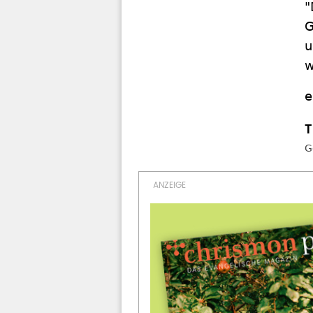
"
G
u
w
e
G