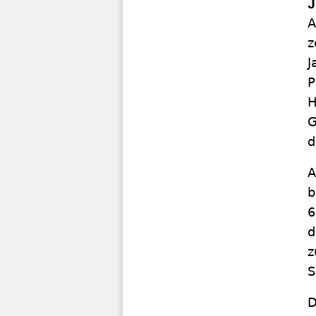
J
A
z
J
P
H
G
d
A
b
6
d
z
S
D