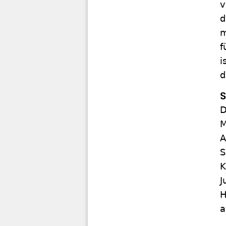
v
d
m
f
i
d
S
D
M
A
S
K
J
H
a