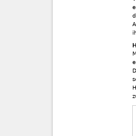
e
d
A
i
H
M
e
D
s
H
z