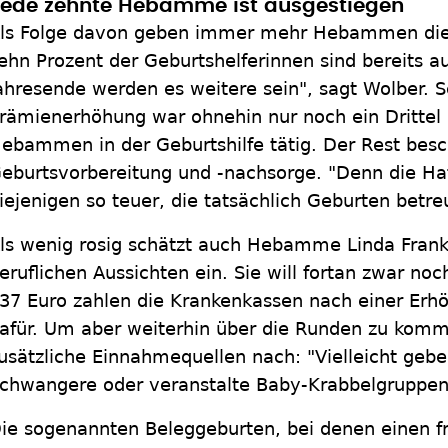
ede zehnte Hebamme ist ausgestiegen
ls Folge davon geben immer mehr Hebammen die G
ehn Prozent der Geburtshelferinnen sind bereits 
ahresende werden es weitere sein", sagt Wolber. 
rämienerhöhung war ohnehin nur noch ein Drittel
ebammen in der Geburtshilfe tätig. Der Rest besc
eburtsvorbereitung und -nachsorge. "Denn die Haftp
iejenigen so teuer, die tatsächlich Geburten betre
ls wenig rosig schätzt auch Hebamme Linda Frank 
eruflichen Aussichten ein. Sie will fortan zwar 
37 Euro zahlen die Krankenkassen nach einer Er
afür. Um aber weiterhin über die Runden zu komm
usätzliche Einnahmequellen nach: "Vielleicht gebe
chwangere oder veranstalte Baby-Krabbelgruppen"
ie sogenannten Beleggeburten, bei denen einen f