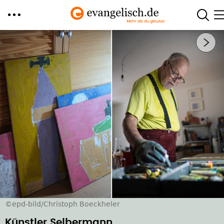
Direkt
Nächstes Bild
zum
Inhalt
©epd-bild/Christoph Boeckheler
Künstler Selbermann