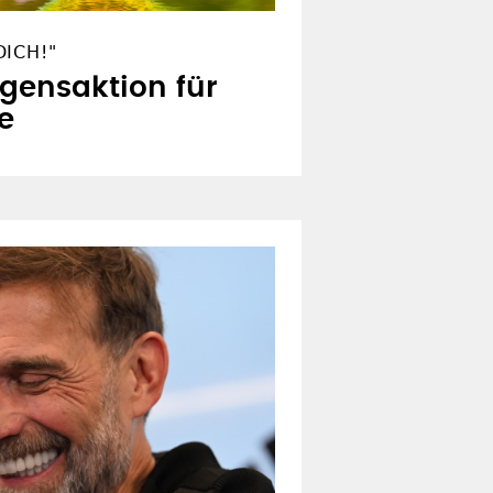
ICH!"
egensaktion für
e