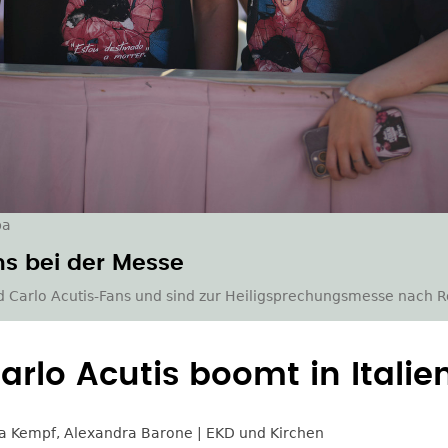
pa
s bei der Messe
d Carlo Acutis-Fans und sind zur Heiligsprechungsmesse nac
N
rlo Acutis boomt in Italie
a Kempf
,
Alexandra Barone
EKD und Kirchen