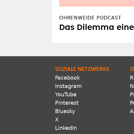
OHRENWEIDE PODCAST
Das Dilemma eines
SOZIALE NETZWERKE
Z
Facebook
R
Instagram
N
YouTube
P
Pinterest
P
Bluesky
A
X
LinkedIn