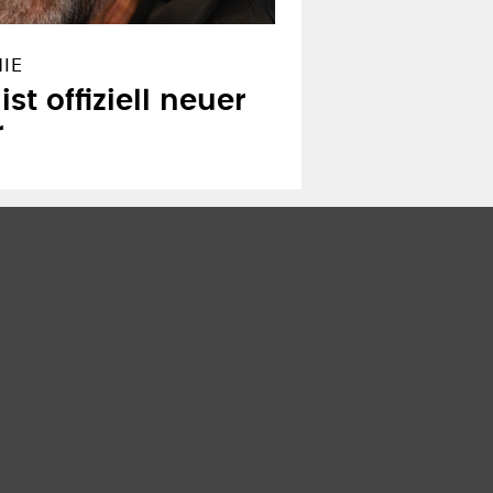
NIE
st offiziell neuer
r