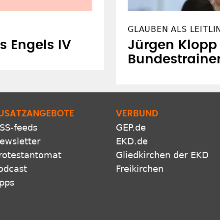
GLAUBEN ALS LEITLI
 Engels IV
Jürgen Klopp i
Bundestraine
USATZANGEBOTE
VERBUND
SS-feeds
GEP.de
ewsletter
EKD.de
rotestantomat
Gliedkirchen der EKD
odcast
Freikirchen
pps