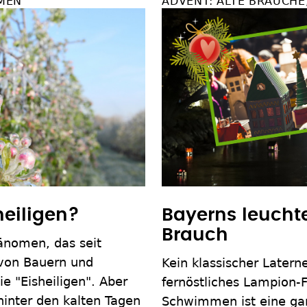
MEN
ADVENT: ALTE BRÄUCH
heiligen?
Bayerns leucht
Brauch
änomen, das seit
 von Bauern und
Kein klassischer Later
ie "Eisheiligen". Aber
fernöstliches Lampion-
hinter den kalten Tagen
Schwimmen ist eine ganz