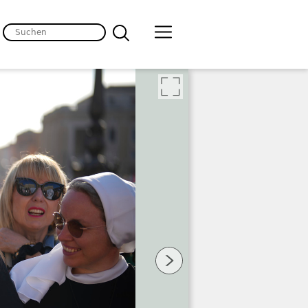
lten
 Bild