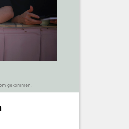
h Rom gekommen.
n