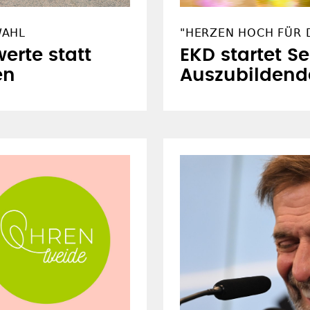
WAHL
"HERZEN HOCH FÜR D
erte statt
EKD startet S
en
Auszubildend