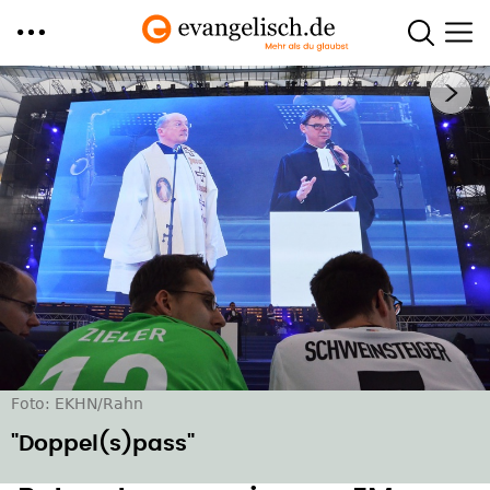
Direkt
Nächstes Bild
zum
Inhalt
Foto: EKHN/Rahn
"Doppel(s)pass"