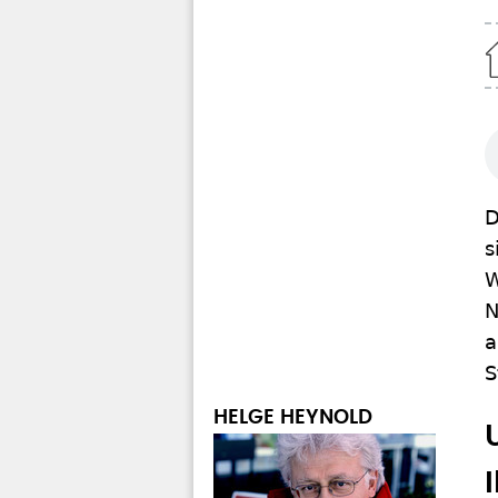
Home
D
s
W
N
a
S
HELGE HEYNOLD