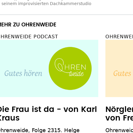
n seinem improvisierten Dachkammerstudio
EHR ZU OHRENWEIDE
HRENWEIDE PODCAST
OHRENWEI
Die Frau ist da - von Karl
Nörgle
Kraus
von Fr
hrenweide, Folge 2315. Helge
Ohrenweid