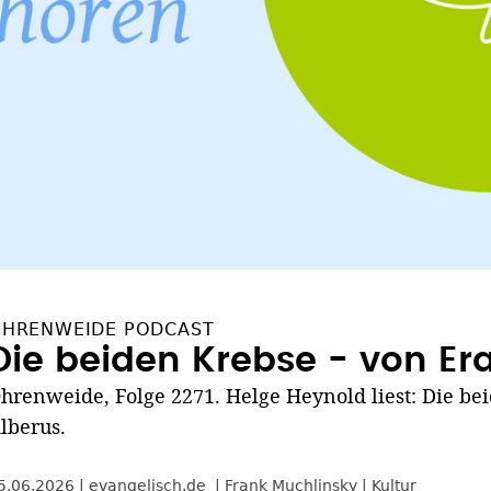
HRENWEIDE PODCAST
Die beiden Krebse - von E
hrenweide, Folge 2271. Helge Heynold liest: Die be
lberus.
5.06.2026
evangelisch.de
Frank Muchlinsky
Kultur