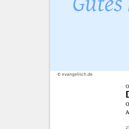
evangelisch.de
O
O
A
2