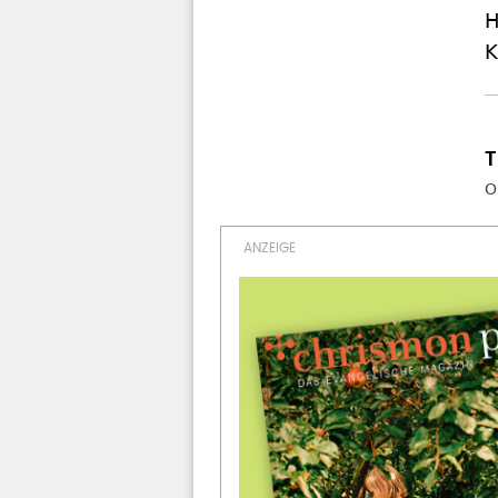
H
K
O