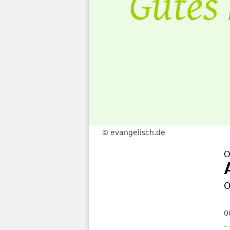
evangelisch.de
O
O
0