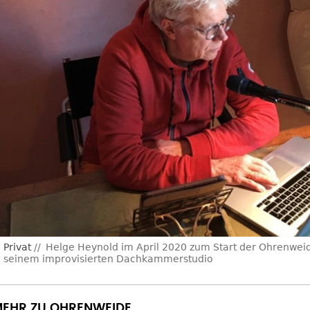
Privat
Helge Heynold im April 2020 zum Start der Ohrenwe
n seinem improvisierten Dachkammerstudio
EHR ZU OHRENWEIDE