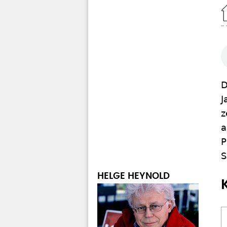
Home
D
J
z
a
P
S
HELGE HEYNOLD