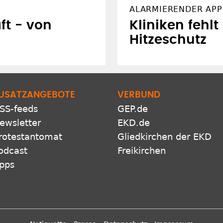
ALARMIERENDER APP
t - von
Kliniken fehlt
Hitzeschutz
USATZANGEBOTE
VERBUND
SS-feeds
GEP.de
ewsletter
EKD.de
rotestantomat
Gliedkirchen der EKD
odcast
Freikirchen
pps