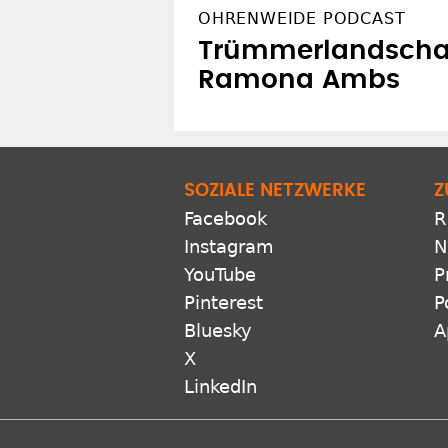
OHRENWEIDE PODCAST
Trümmerlandschaf
Ramona Ambs
SOZIALE NETZWERKE
Z
Facebook
R
Instagram
N
YouTube
P
Pinterest
P
Bluesky
A
X
LinkedIn