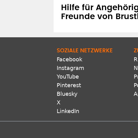
Hilfe für Angehöri
Freunde von Brus
SOZIALE NETZWERKE
Z
Facebook
R
Instagram
N
YouTube
P
Pinterest
P
Bluesky
A
X
LinkedIn