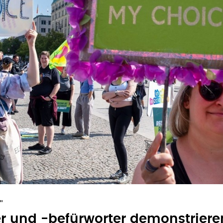
"
r und -befürworter demonstriere