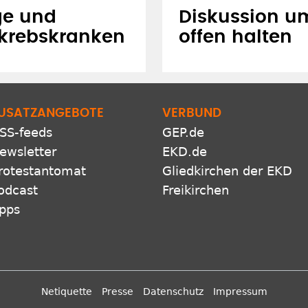
ge und
Diskussion um
tkrebskranken
offen halten
USATZANGEBOTE
VERBUND
SS-feeds
GEP.de
ewsletter
EKD.de
rotestantomat
Gliedkirchen der EKD
odcast
Freikirchen
pps
Netiquette
Presse
Datenschutz
Impressum