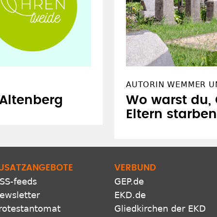
AUTORIN WEMMER U
 Altenberg
Wo warst du, 
Eltern starbe
USATZANGEBOTE
VERBUND
SS-feeds
GEP.de
ewsletter
EKD.de
rotestantomat
Gliedkirchen der EKD