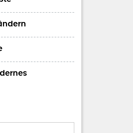
Ländern
e
odernes