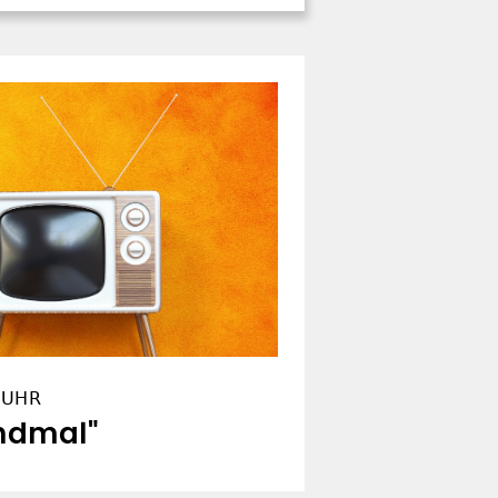
5 UHR
andmal"