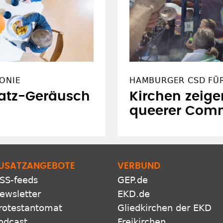
ONIE
HAMBURGER CSD FÜ
atz-Geräusch
Kirchen zeige
queerer Com
USATZANGEBOTE
VERBUND
SS-feeds
GEP.de
ewsletter
EKD.de
rotestantomat
Gliedkirchen der EKD
odcast
Freikirchen
pps
Netiquette
Presse
Datenschutz
Impressum