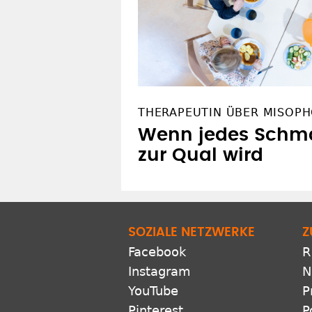
THERAPEUTIN ÜBER MISOPH
Wenn jedes Schm
zur Qual wird
SOZIALE NETZWERKE
Z
Facebook
R
Instagram
N
YouTube
P
Pinterest
P
Bluesky
A
X
LinkedIn