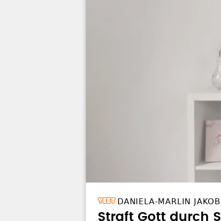
DANIELA-MARLIN JAKOB
Straft Gott durch 