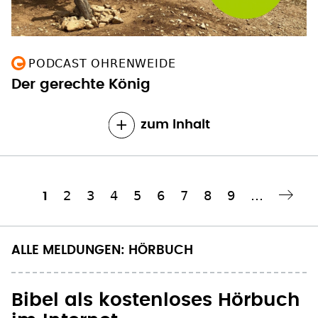
PODCAST OHRENWEIDE
Der gerechte König
zum Inhalt
Seite
2
Seite
3
Seite
4
Seite
5
Seite
6
Seite
7
Seite
8
Seite
9
…
Aktuelle
1
Nächste Seite
››
Seitennummerierung
Seite
ALLE MELDUNGEN: HÖRBUCH
Bibel als kostenloses Hörbuch