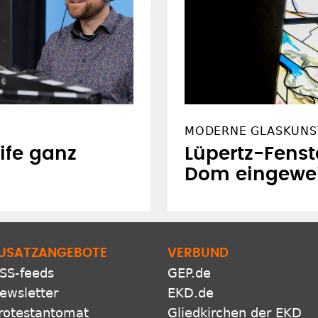
MODERNE GLASKUNST
ife ganz
Lüpertz-Fens
Dom eingewe
USATZANGEBOTE
VERBUND
SS-feeds
GEP.de
ewsletter
EKD.de
rotestantomat
Gliedkirchen der EKD