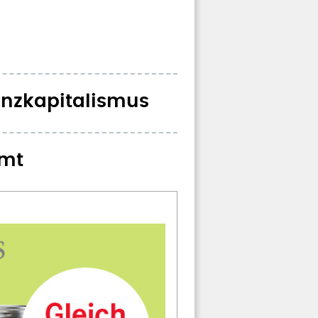
nanzkapitalismus
umt