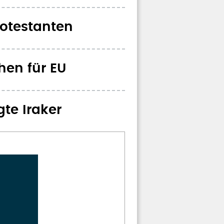
rotestanten
hen für EU
gte Iraker