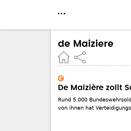
Direkt
zum
de Maiziere
Inhalt
Home
De Maizière zollt 
Rund 5.000 Bundeswehrsolda
von ihnen hat Verteidigung