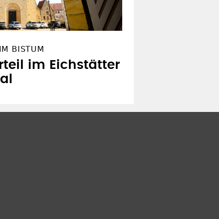
IM BISTUM
rteil im Eichstätter
al