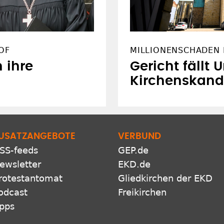
OF
MILLIONENSCHADEN 
n ihre
Gericht fällt U
Kirchenskand
USATZANGEBOTE
VERBUND
SS-feeds
GEP.de
ewsletter
EKD.de
rotestantomat
Gliedkirchen der EKD
odcast
Freikirchen
pps