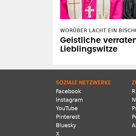
WORÜBER LACHT EIN BISCH
Geistliche verrate
Lieblingswitze
SOZIALE NETZWERKE
Z
Facebook
R
Instagram
N
YouTube
P
Pinterest
P
Bluesky
A
X