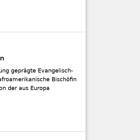
ln
ung geprägte Evangelisch-
afroamerikanische Bischöfin
von der aus Europa