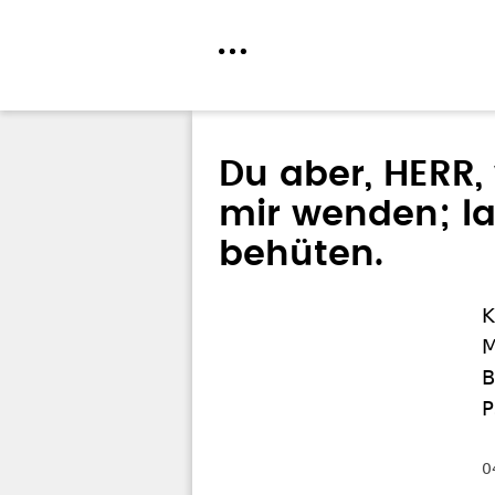
Direkt
zum
Du aber, HERR,
Inhalt
mir wenden; l
behüten.
K
M
B
P
0