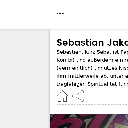
Direkt
zum
Sebastian Jak
Inhalt
Sebastian, kurz Seba, ist P
Kombi) und außerdem ein rel
(vermeintlich) unnützes Nis
ihm mittlerweile ab, unter
tragfähigen Spiritualität für
Home