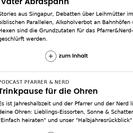
"Vater Abraspahn"
Stories aus Singapur, Debatten über Leihmütter i
biblischen Parallelen, Alkoholverbot an Bahnhöfen 
Hexen sind die Grundzutaten für das Pfarrer&Nerd
geschlürft werden.
zum Inhalt
PODCAST PFARRER & NERD
Trinkpause für die Ohren
Es ist Jahreshalbzeit und der Pfarrer und der Nerd l
deine Ohren: Lieblings-Eissorten, Sonne & Schatten 
"Einfach heiraten" und unser "Halbjahresrückblick