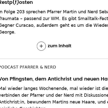
Restp(f)osten
In Folge 203 sprechen Pfarrer Martin und Nerd Seba
Traumata – passend zur WM. Es gibt Smalltalk-Fac
Gegner Curacao, außerdem geht es um die Wiederk
George.
zum Inhalt
PODCAST PFARRER & NERD
Von Pfingsten, dem Antichrist und neuen H
Mal wieder langes Wochenende, mal wieder ist die 
verbinden der Pfarrer und der Nerd mit Diskussion
Antichrist:in, bewundern Martins neue Haare, und