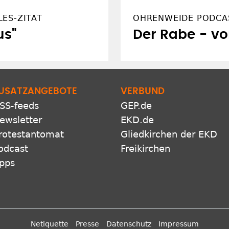
ES-ZITAT
OHRENWEIDE PODCA
us"
Der Rabe - 
USATZANGEBOTE
VERBUND
SS-feeds
GEP.de
ewsletter
EKD.de
rotestantomat
Gliedkirchen der EKD
odcast
Freikirchen
pps
Netiquette
Presse
Datenschutz
Impressum