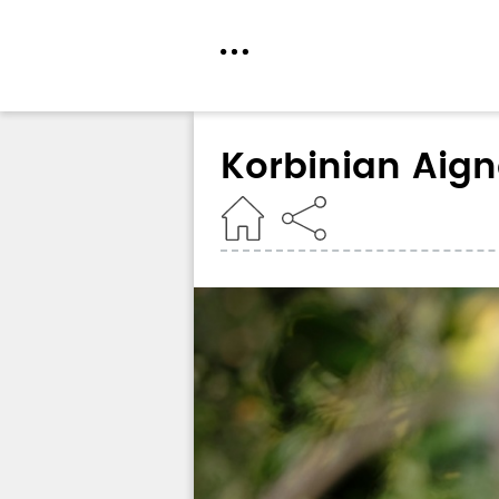
Direkt
zum
Korbinian Aign
Inhalt
Home