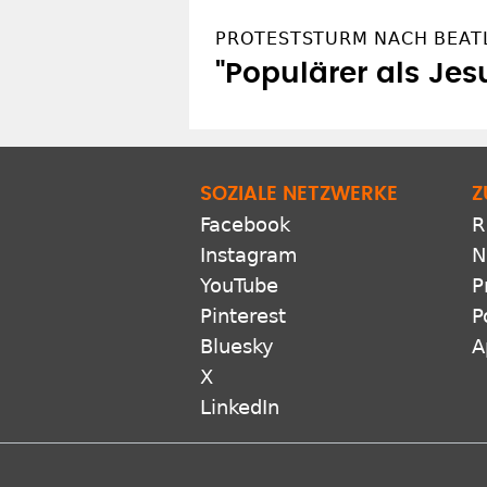
PROTESTSTURM NACH BEATL
"Populärer als Jes
SOZIALE NETZWERKE
Z
Facebook
R
Instagram
N
YouTube
P
Pinterest
P
Bluesky
A
X
LinkedIn