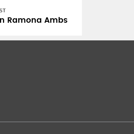
ST
von Ramona Ambs