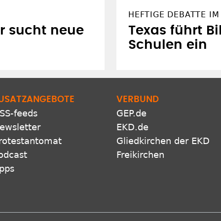
USATZANGEBOTE
VERBUND
SS-feeds
GEP.de
ewsletter
EKD.de
rotestantomat
Gliedkirchen der EKD
odcast
Freikirchen
pps
Netiquette
Presse
Datenschutz
Impressum