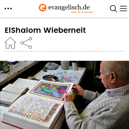
Direkt
zum
ElShalom Wieberneit
Inhalt