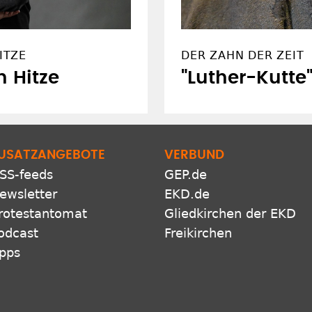
ITZE
DER ZAHN DER ZEIT
 Hitze
"Luther-Kutte"
USATZANGEBOTE
VERBUND
SS-feeds
GEP.de
ewsletter
EKD.de
rotestantomat
Gliedkirchen der EKD
odcast
Freikirchen
pps