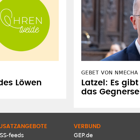
GEBET VON NMECHA 
 des Löwen
Latzel: Es gib
das Gegnerse
USATZANGEBOTE
VERBUND
SS-feeds
GEP.de