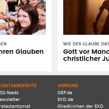
SEN
WIE DER GLAUBE DA
ihren Glauben
Gott vor Man
christlicher Ju
USATZANGEBOTE
VERBUND
SS-feeds
GEP.de
ewsletter
EKD.de
rotestantomat
Gliedkirchen der EKD