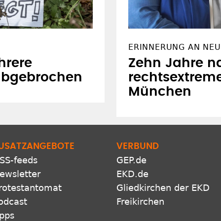
ERINNERUNG AN NEU
hrere
Zehn Jahre n
abgebrochen
rechtsextrem
München
USATZANGEBOTE
VERBUND
SS-feeds
GEP.de
ewsletter
EKD.de
rotestantomat
Gliedkirchen der EKD
odcast
Freikirchen
pps