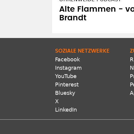
Alte Flammen - v
Brandt
SOZIALE NETZWERKE
Z
Facebook
R
Instagram
N
YouTube
P
Pinterest
P
Bluesky
A
X
LinkedIn