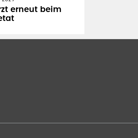
zt erneut beim
etat