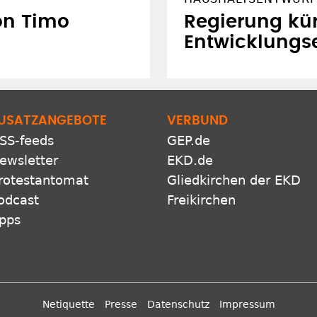
on Timo
Regierung kür
Entwicklungs
USATZANGEBOTE
VERBUND
SS-feeds
GEP.de
ewsletter
EKD.de
rotestantomat
Gliedkirchen der EKD
odcast
Freikirchen
pps
Netiquette
Presse
Datenschutz
Impressum