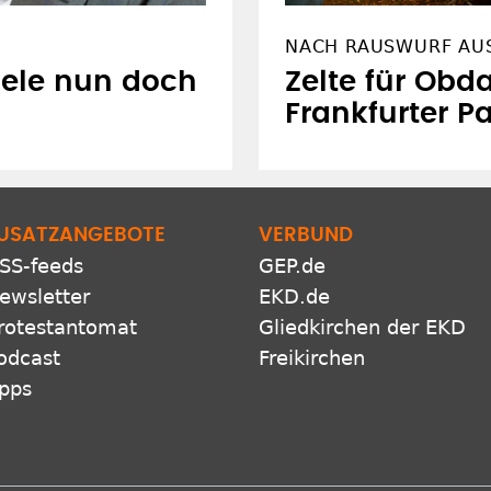
NACH RAUSWURF AUS
iele nun doch
Zelte für Obd
Frankfurter P
USATZANGEBOTE
VERBUND
SS-feeds
GEP.de
ewsletter
EKD.de
rotestantomat
Gliedkirchen der EKD
odcast
Freikirchen
pps