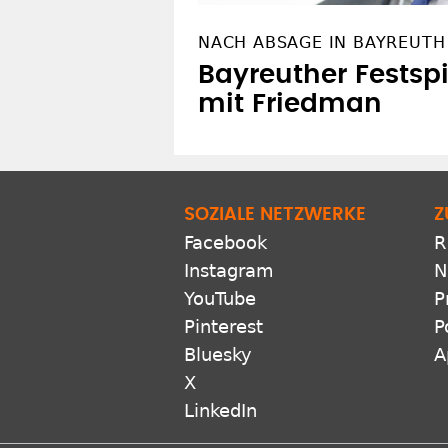
NACH ABSAGE IN BAYREUTH
Bayreuther Festsp
mit Friedman
SOZIALE NETZWERKE
Z
Facebook
R
Instagram
N
YouTube
P
Pinterest
P
Bluesky
A
X
LinkedIn