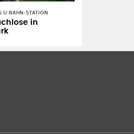
 U-BAHN-STATION
achlose in
ark