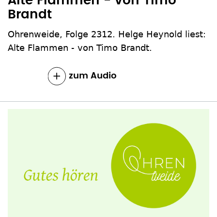
Alte Flammen - von Timo
Brandt
Ohrenweide, Folge 2312. Helge Heynold liest:
Alte Flammen - von Timo Brandt.
zum Inhalt