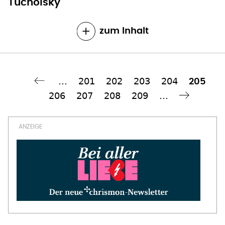
Tucholsky
zum Inhalt
…
Seite
201
Seite
202
Seite
203
Seite
204
Aktuell
205
Seitennummerierung
Seite
206
Seite
207
Seite
208
Seite
209
…
Seite
Nächste Seite
››