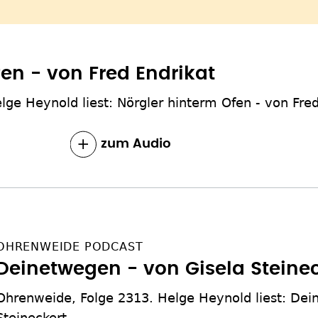
en - von Fred Endrikat
ge Heynold liest: Nörgler hinterm Ofen - von Fred
zum Inhalt
OHRENWEIDE PODCAST
Deinetwegen - von Gisela Steine
Ohrenweide, Folge 2313. Helge Heynold liest: Dei
Steineckert.