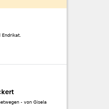
 Endrikat.
ckert
netwegen - von Gisela