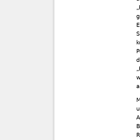
„
g
E
S
k
P
d
„
w
a
M
u
A
B
R