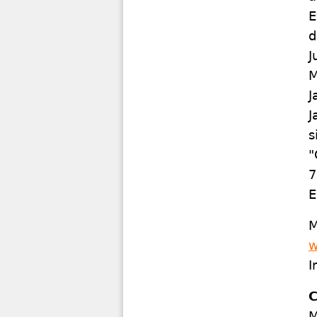
E
d
J
M
J
J
s
"
7
E
M
w
I
C
M