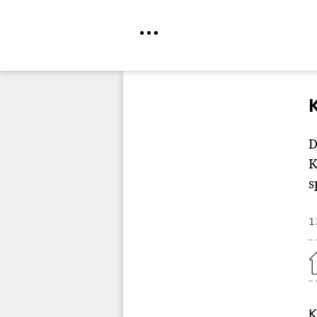
Direkt
zum
Inhalt
D
K
s
1
Home
K