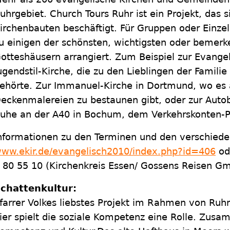
uhrgebiet. Church Tours Ruhr ist ein Projekt, das s
irchenbauten beschäftigt. Für Gruppen oder Einz
u einigen der schönsten, wichtigsten oder bemer
otteshäusern arrangiert. Zum Beispiel zur Evange
ugendstil-Kirche, die zu den Lieblingen der Familie
ehörte. Zur Immanuel-Kirche in Dortmund, wo es
eckenmalereien zu bestaunen gibt, oder zur Auto
uhe an der A40 in Bochum, dem Verkehrskonten-P
nformationen zu den Terminen und den verschiede
ww.ekir.de/evangelisch2010/index.php?id=406
ode
 80 55 10 (Kirchenkreis Essen/ Gossens Reisen G
chattenkultur:
farrer Volkes liebstes Projekt im Rahmen von Ruhr
ier spielt die soziale Kompetenz eine Rolle. Zusa