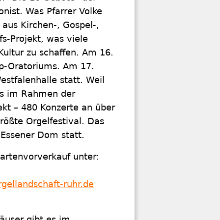
onist. Was Pfarrer Volke
aus Kirchen-, Gospel-,
s-Projekt, was viele
ltur zu schaffen. Am 16.
op-Oratoriums. Am 17.
stfalenhalle statt. Weil
 es im Rahmen der
kt – 480 Konzerte an über
rößte Orgelfestival. Das
m Essener Dom statt.
rtenvorverkauf unter:
gellandschaft-ruhr.de
user gibt es im