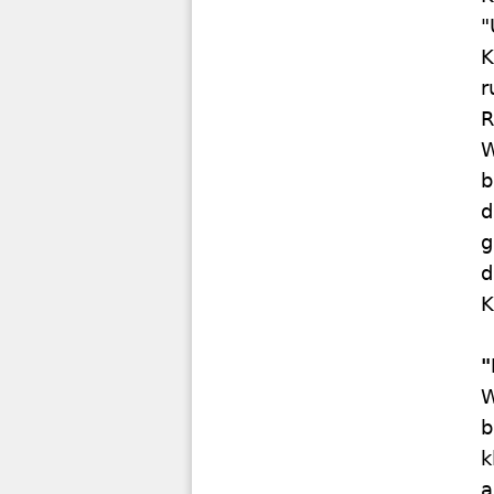
"
K
r
R
W
b
d
g
d
K
"
W
b
k
a