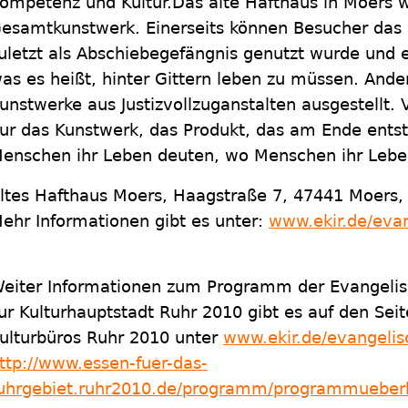
ompetenz und Kultur.Das alte Hafthaus in Moers w
esamtkunstwerk. Einerseits können Besucher das 
uletzt als Abschiebegefängnis genutzt wurde und
as es heißt, hinter Gittern leben zu müssen. Ande
unstwerke aus Justizvollzuganstalten ausgestellt. V
ur das Kunstwerk, das Produkt, das am Ende entste
enschen ihr Leben deuten, wo Menschen ihr Leben
ltes Hafthaus Moers, Haagstraße 7, 47441 Moers,
ehr Informationen gibt es unter:
www.ekir.de/eva
eiter Informationen zum Programm der Evangelis
ur Kulturhauptstadt Ruhr 2010 gibt es auf den Sei
ulturbüros Ruhr 2010 unter
www.ekir.de/evangeli
ttp://www.essen-fuer-das-
uhrgebiet.ruhr2010.de/programm/programmueberb