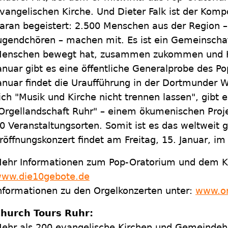
vangelischen Kirche. Und Dieter Falk ist der Komp
aran begeistert: 2.500 Menschen aus der Region – 
ugendchören – machen mit. Es ist ein Gemeinschaf
enschen bewegt hat, zusammen zukommen und Ku
anuar gibt es eine öffentliche Generalprobe des P
anuar findet die Uraufführung in der Dortmunder We
ich "Musik und Kirche nicht trennen lassen", gibt
Orgellandschaft Ruhr" – einem ökumenischen Proje
0 Veranstaltungsorten. Somit ist es das weltweit g
röffnungskonzert findet am Freitag, 15. Januar, i
ehr Informationen zum Pop-Oratorium und dem Ka
ww.die10gebote.de
nformationen zu den Orgelkonzerten unter:
www.or
hurch Tours Ruhr:
ehr als 200 evangelische Kirchen und Gemeindehä