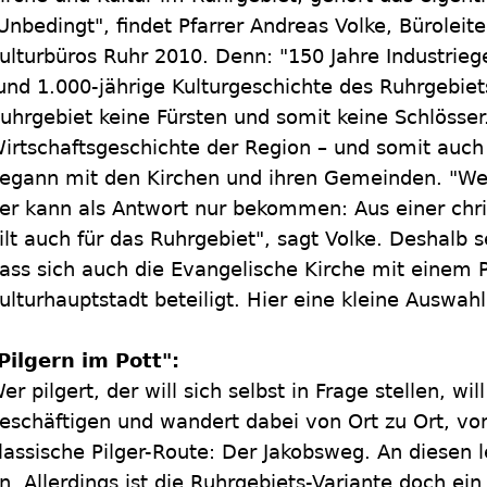
Unbedingt", findet Pfarrer Andreas Volke, Büroleit
ulturbüros Ruhr 2010. Denn: "150 Jahre Industriege
und 1.000-jährige Kulturgeschichte des Ruhrgebiets
uhrgebiet keine Fürsten und somit keine Schlösser
irtschaftsgeschichte der Region – und somit auch 
egann mit den Kirchen und ihren Gemeinden. "We
er kann als Antwort nur bekommen: Aus einer chris
ilt auch für das Ruhrgebiet", sagt Volke. Deshalb s
ass sich auch die Evangelische Kirche mit einem
ulturhauptstadt beteiligt. Hier eine kleine Auswahl
Pilgern im Pott":
er pilgert, der will sich selbst in Frage stellen, wi
eschäftigen und wandert dabei von Ort zu Ort, von
lassische Pilger-Route: Der Jakobsweg. An diesen l
n. Allerdings ist die Ruhrgebiets-Variante doch ei