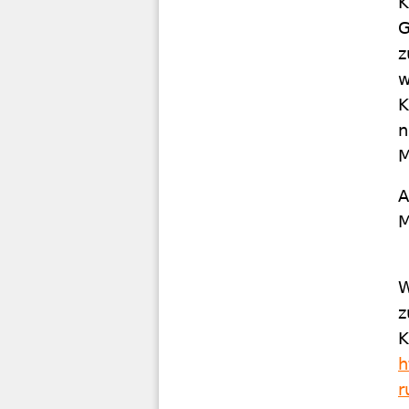
K
G
z
w
K
n
M
A
M
W
z
K
h
r