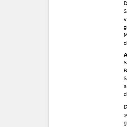
D
S
v
g
M
d
A
S
B
S
a
d
D
s
g