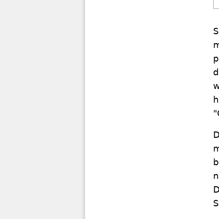
S
m
p
d
w
h
"
D
m
b
n
D
S