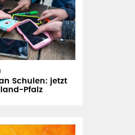
N
n Schulen: jetzt
land-Pfalz