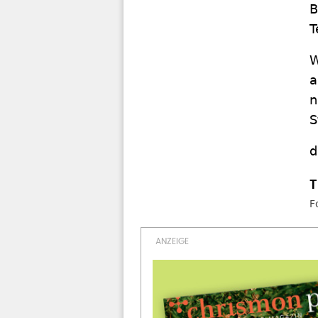
B
T
W
a
n
S
d
F