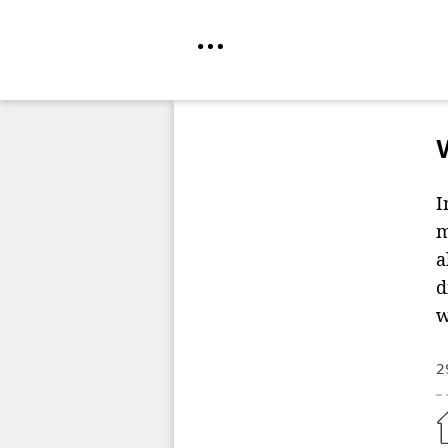
Direkt
zum
Inhalt
I
m
a
d
w
2
Home