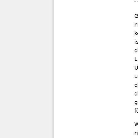
G
m
k
i
d
L
U
u
d
d
g
f
W
r