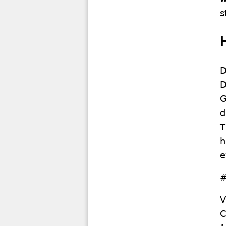
s
D
D
G
d
T
h
e
#
V
C