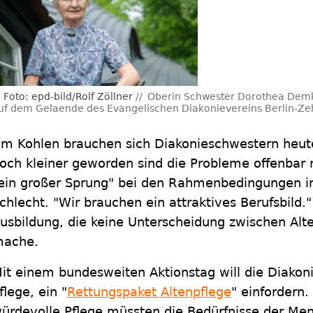
Foto: epd-bild/Rolf Zöllner
Oberin Schwester Dorothea Demk
uf dem Gelaende des Evangelischen Diakonievereins Berlin-Ze
m Kohlen brauchen sich Diakonieschwestern heut
och kleiner geworden sind die Probleme offenbar n
ein großer Sprung" bei den Rahmenbedingungen in 
chlecht. "Wir brauchen ein attraktives Berufsbild.
usbildung, die keine Unterscheidung zwischen Alt
ache.
it einem bundesweiten Aktionstag will die Diakon
flege, ein "
Rettungspaket Altenpflege
" einfordern.
ürdevolle Pflege müssten die Bedürfnisse der Me