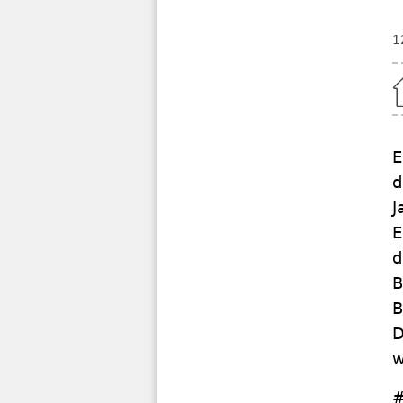
1
Home
E
d
J
E
d
B
B
D
w
#