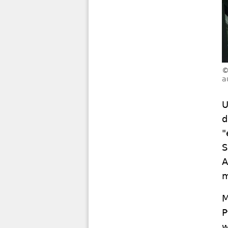
a
U
d
"
S
A
m
M
P
w