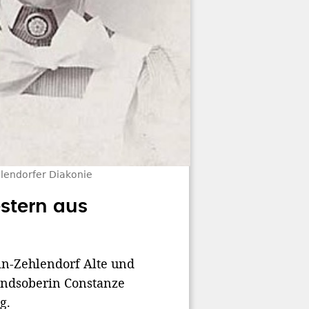
lendorfer Diakonie
estern aus
in-Zehlendorf Alte und
andsoberin Constanze
g.