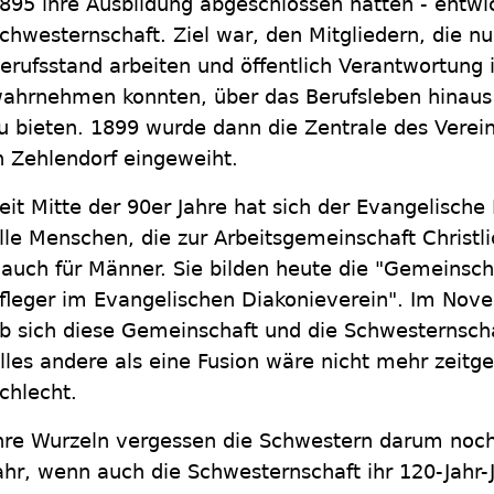
895 ihre Ausbildung abgeschlossen hatten - entwic
chwesternschaft. Ziel war, den Mitgliedern, die 
erufsstand arbeiten und öffentlich Verantwortung 
ahrnehmen konnten, über das Berufsleben hinaus 
u bieten. 1899 wurde dann die Zentrale des Verei
n Zehlendorf eingeweiht.
eit Mitte der 90er Jahre hat sich der Evangelische 
lle Menschen, die zur Arbeitsgemeinschaft Christli
 auch für Männer. Sie bilden heute die "Gemeinsc
fleger im Evangelischen Diakonieverein". Im Nov
b sich diese Gemeinschaft und die Schwesternsc
lles andere als eine Fusion wäre nicht mehr zeitg
chlecht.
hre Wurzeln vergessen die Schwestern darum noch
ahr, wenn auch die Schwesternschaft ihr 120-Jahr-Ju