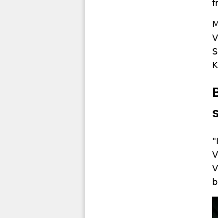
f
M
V
S
K
"
V
V
b