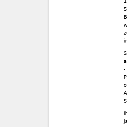
1
S
B
w
z
i
S
a
-
P
o
A
S
I
J