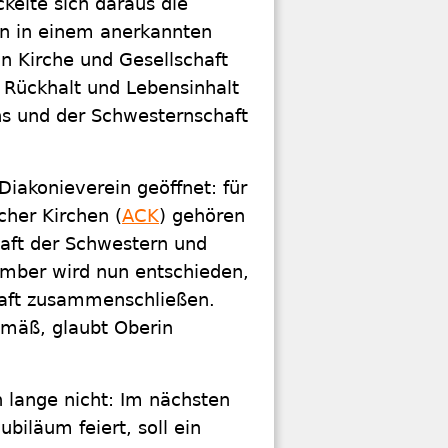
kelte sich daraus die
nun in einem anerkannten
in Kirche und Gesellschaft
Rückhalt und Lebensinhalt
ns und der Schwesternschaft
Diakonieverein geöffnet: für
cher Kirchen (
ACK
) gehören
haft der Schwestern und
ember wird nun entschieden,
haft zusammenschließen.
emäß, glaubt Oberin
 lange nicht: Im nächsten
biläum feiert, soll ein