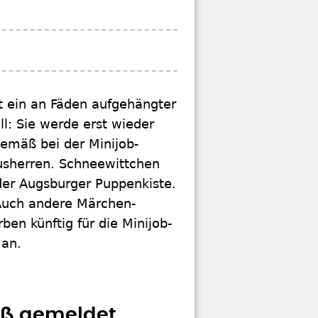
 ein an Fäden aufgehängter
l: Sie werde erst wieder
gemäß bei der Minijob-
usherren. Schneewittchen
er Augsburger Puppenkiste.
. Auch andere Märchen-
n künftig für die Minijob-
 an.
äß gemeldet