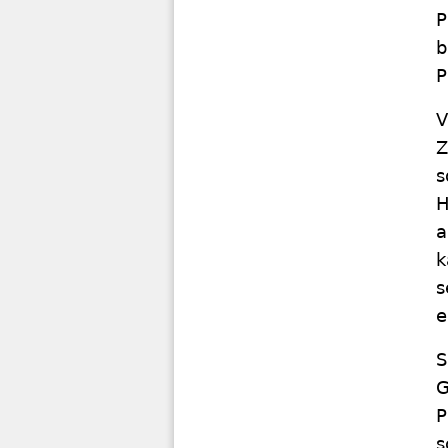
P
b
P
V
Z
s
H
a
k
s
e
S
G
P
s