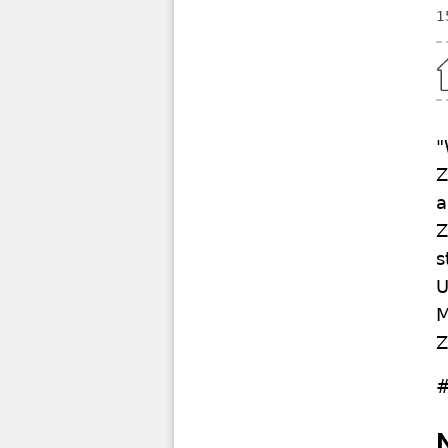
1
Home
"
Z
a
Z
s
U
M
Z
#