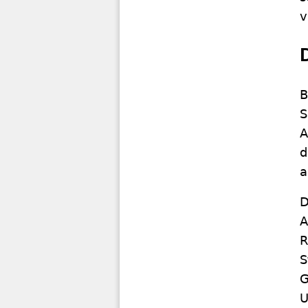
v
B
S
A
d
a
D
A
R
S
G
U