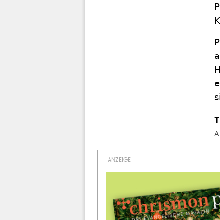
P
K
P
a
H
e
s
A