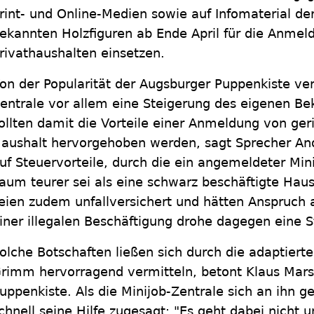
rint- und Online-Medien sowie auf Infomaterial de
ekannten Holzfiguren ab Ende April für die Anmel
rivathaushalten einsetzen.
on der Popularität der Augsburger Puppenkiste vers
entrale vor allem eine Steigerung des eigenen B
ollten damit die Vorteile einer Anmeldung von ger
aushalt hervorgehoben werden, sagt Sprecher And
uf Steuervorteile, durch die ein angemeldeter Min
aum teurer sei als eine schwarz beschäftigte Haush
eien zudem unfallversichert und hätten Anspruch a
iner illegalen Beschäftigung drohe dagegen eine S
olche Botschaften ließen sich durch die adaptier
rimm hervorragend vermitteln, betont Klaus Marsc
uppenkiste. Als die Minijob-Zentrale sich an ihn 
chnell seine Hilfe zugesagt: "Es geht dabei nicht