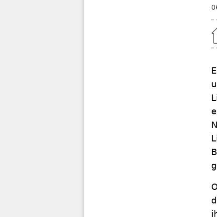
0
Home
E
u
L
e
N
L
B
g
O
d
i