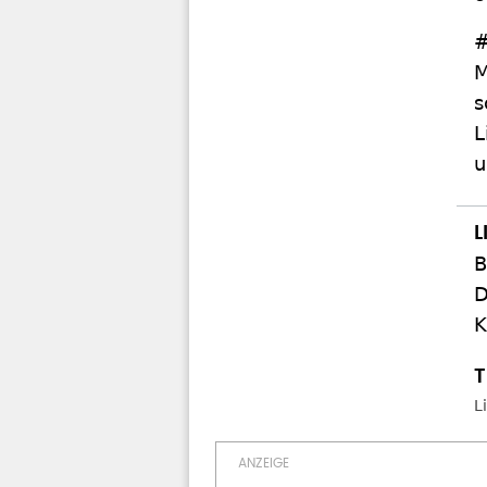
#
M
s
L
u
B
D
K
L