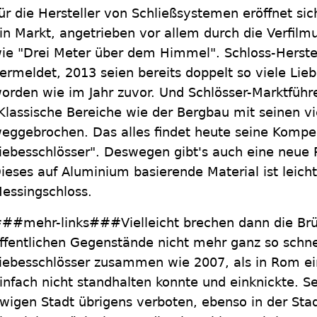
ür die Hersteller von Schließsystemen eröffnet si
in Markt, angetrieben vor allem durch die Verfil
ie "Drei Meter über dem Himmel". Schloss-Herste
ermeldet, 2013 seien bereits doppelt so viele Lie
orden wie im Jahr zuvor. Und Schlösser-Marktführe
Klassische Bereiche wie der Bergbau mit seinen vi
eggebrochen. Das alles findet heute seine Kompe
iebesschlösser". Deswegen gibt's auch eine neue P
ieses auf Aluminium basierende Material ist leicht
essingschloss.
##mehr-links###Vielleicht brechen dann die Br
ffentlichen Gegenstände nicht mehr ganz so schnel
iebesschlösser zusammen wie 2007, als in Rom ein
infach nicht standhalten konnte und einknickte. Se
wigen Stadt übrigens verboten, ebenso in der Sta