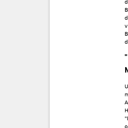
d
B
d
v
B
d
U
m
A
H
"
o