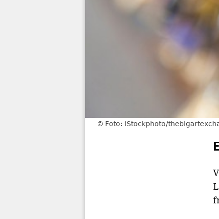
Foto: iStockphoto/thebigartexc
V
L
f