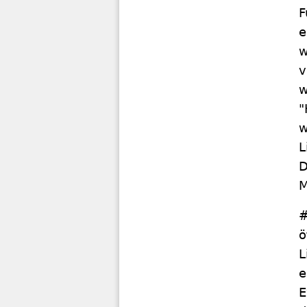
F
e
w
v
w
"
w
L
D
M
#
ö
L
e
E