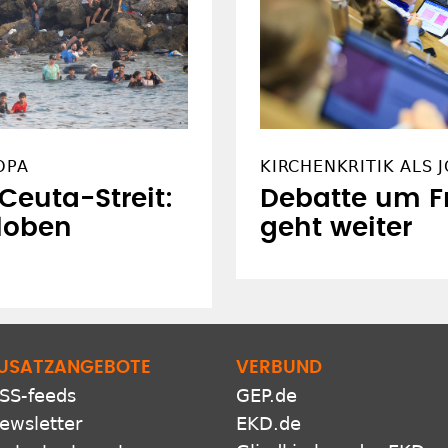
OPA
KIRCHENKRITIK ALS 
euta-Streit:
Debatte um F
loben
geht weiter
USATZANGEBOTE
VERBUND
SS-feeds
GEP.de
ewsletter
EKD.de