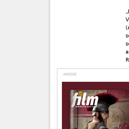
„
V
(
s
s
a
R