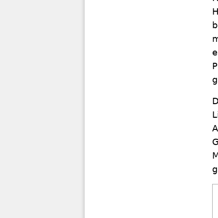
H
b
m
e
P
g
D
L
A
G
M
g