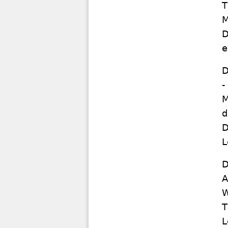
T
M
D
e
D
-
M
d
D
L
D
A
W
T
L