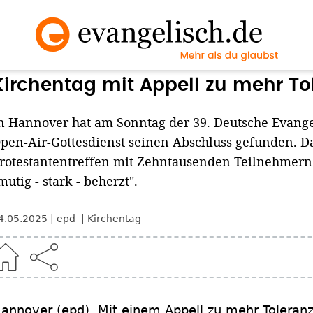
Kirchentag mit Appell zu mehr To
n Hannover hat am Sonntag der 39. Deutsche Evange
pen-Air-Gottesdienst seinen Abschluss gefunden. Da
rotestantentreffen mit Zehntausenden Teilnehmern
mutig - stark - beherzt".
4.05.2025
epd
Kirchentag
annover
(epd)
.
Mit einem Appell zu mehr Toleranz