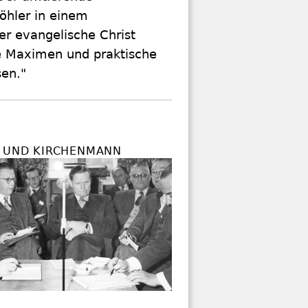
öhler in einem
er evangelische Christ
he Maximen und praktische
en."
R UND KIRCHENMANN