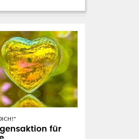
ICH!"
egensaktion für
e