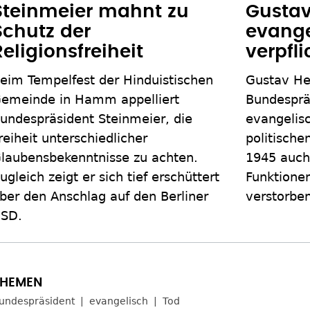
Steinmeier mahnt zu
Gustav
Schutz der
evange
Religionsfreiheit
verpfli
eim Tempelfest der Hinduistischen
Gustav He
emeinde in Hamm appelliert
Bundesprä
undespräsident Steinmeier, die
evangelis
reiheit unterschiedlicher
politische
laubensbekenntnisse zu achten.
1945 auch 
ugleich zeigt er sich tief erschüttert
Funktionen
ber den Anschlag auf den Berliner
verstorben
SD.
undespräsident
evangelisch
Tod