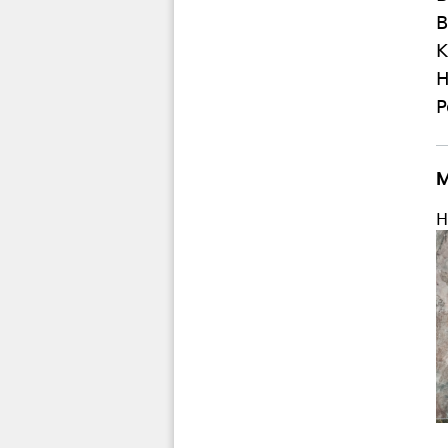
B
K
H
P
M
H