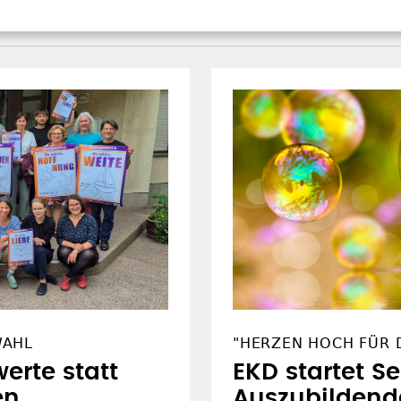
WAHL
"HERZEN HOCH FÜR D
erte statt
EKD startet S
en
Auszubildend