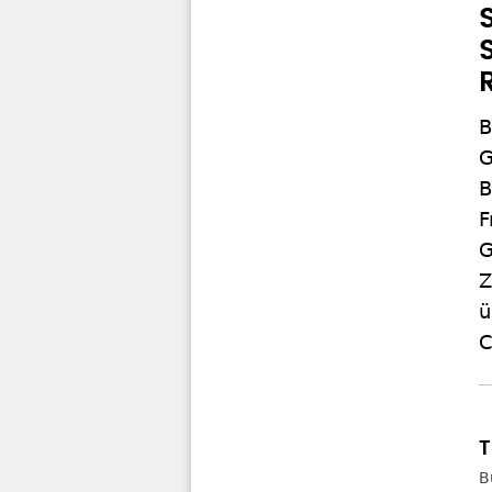
B
G
B
F
G
Z
ü
C
B