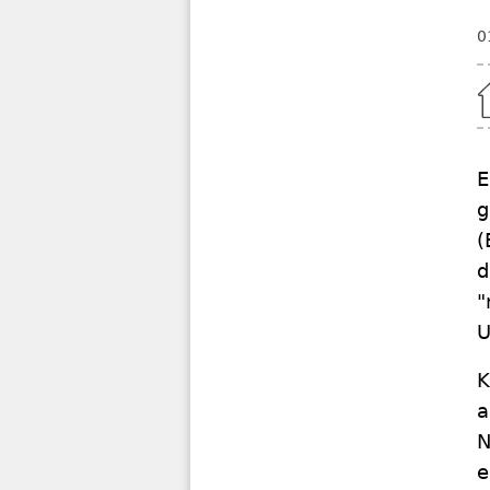
0
Home
E
g
(
d
"
U
K
a
N
e