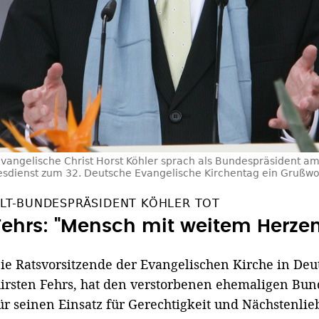
vangelische Christ Horst Köhler sprach als Bundespräsident a
sdienst zum 32. Deutsche Evangelische Kirchentag ein Grußwo
LT-BUNDESPRÄSIDENT KÖHLER TOT
Fehrs: "Mensch mit weitem Herzen
ie Ratsvorsitzende der Evangelischen Kirche in Deu
irsten Fehrs, hat den verstorbenen ehemaligen Bun
ür seinen Einsatz für Gerechtigkeit und Nächstenlie