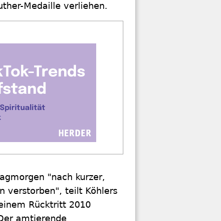
ther-Medaille verliehen.
tagmorgen "nach kurzer,
n verstorben", teilt Köhlers
seinem Rücktritt 2010
 Der amtierende