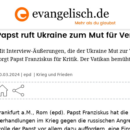
Papst ruft Ukraine zum Mut für V
it Interview-Äußerungen, die der Ukraine Mut zur
orgt Papst Franziskus für Kritik. Der Vatikan bemüht
0.03.2024
epd
Krieg und Frieden
rankfurt a.M., Rom
(epd)
.
Papst Franziskus hat di
erhandlungen im Krieg gegen die russischen Angre
olle der Papst vor allem dazu auffordern, eine Ein