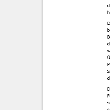
d
h
D
b
B
d
w
Ü
P
S
d
D
F
s
i