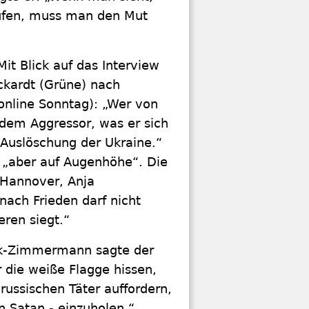
aufen, muss man den Mut
Mit Blick auf das Interview
ckardt (Grüne) nach
online Sonntag): „Wer von
t dem Aggressor, was er sich
e Auslöschung der Ukraine.“
 „aber auf Augenhöhe“. Die
 Hannover, Anja
ach Frieden darf nicht
eren siegt.“
ack-Zimmermann sagte der
 die weiße Flagge hissen,
 russischen Täter auffordern,
n Satan - einzuholen.“