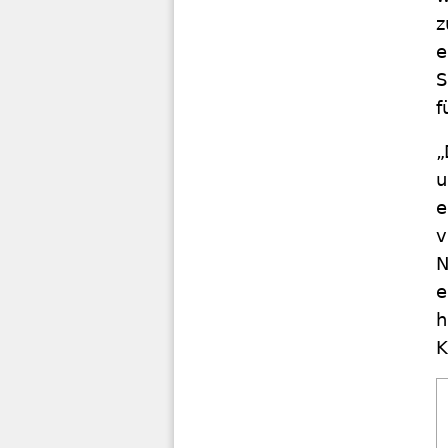
z
e
S
f
„
u
e
v
N
e
h
K