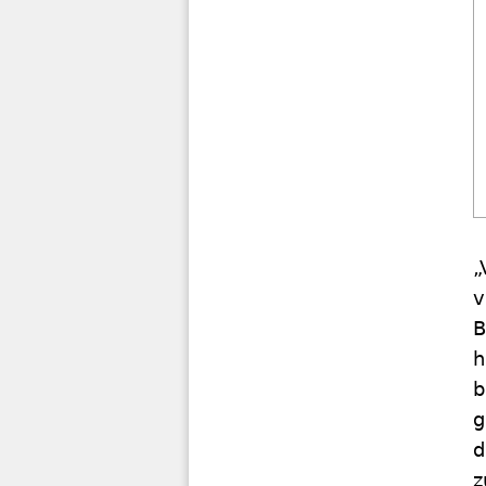
„
v
B
h
b
g
d
z