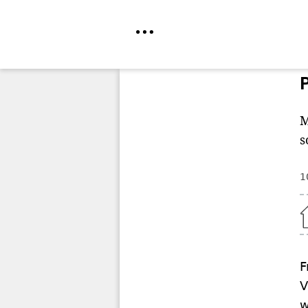
Direkt
zum
Inhalt
M
s
1
Home
F
V
w