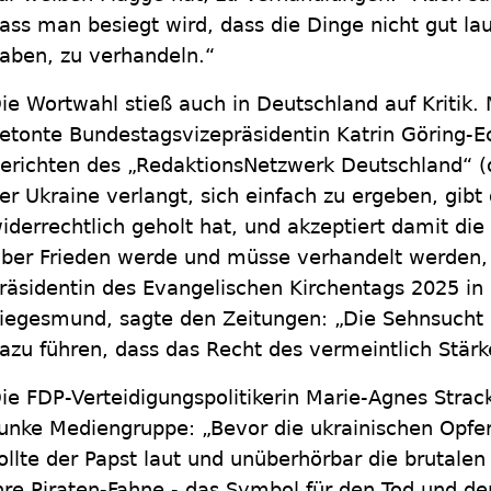
ass man besiegt wird, dass die Dinge nicht gut l
aben, zu verhandeln.“
ie Wortwahl stieß auch in Deutschland auf Kritik. 
etonte Bundestagsvizepräsidentin Katrin Göring-E
erichten des „RedaktionsNetzwerk Deutschland“ (
er Ukraine verlangt, sich einfach zu ergeben, gib
iderrechtlich geholt hat, und akzeptiert damit di
ber Frieden werde und müsse verhandelt werden,
räsidentin des Evangelischen Kirchentags 2025 in
iegesmund, sagte den Zeitungen: „Die Sehnsucht n
azu führen, dass das Recht des vermeintlich Stärk
ie FDP-Verteidigungspolitikerin Marie-Agnes Str
unke Mediengruppe: „Bevor die ukrainischen Opfer
ollte der Papst laut und unüberhörbar die brutalen
hre Piraten-Fahne - das Symbol für den Tod und de