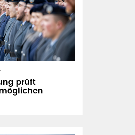
E
ung prüft
 möglichen