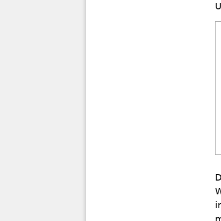
U
D
W
i
m