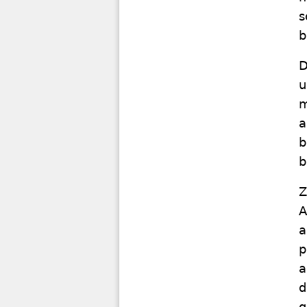
s
b
D
u
m
a
b
b
Z
A
a
p
a
d
g