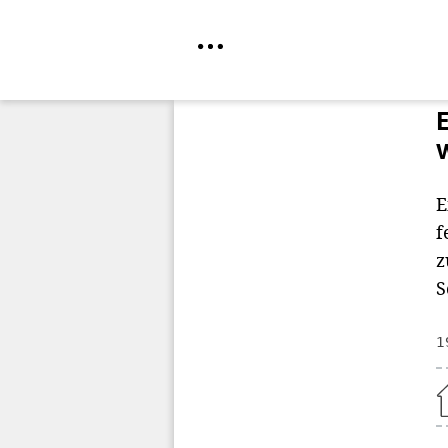
Direkt
zum
Inhalt
E
f
z
S
1
Home