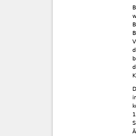
B
w
B
B
V
d
b
d
K
D
i
k
1
S
Ä