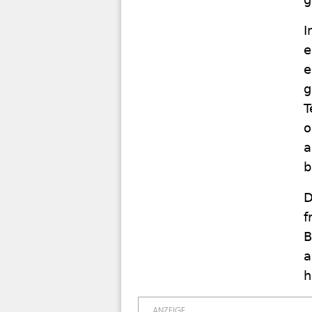
I
e
e
g
T
o
a
b
D
f
B
a
h